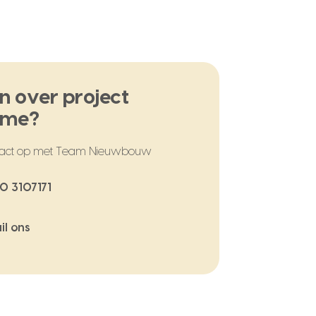
n over project
ome?
act op met Team Nieuwbouw
0 3107171
il ons