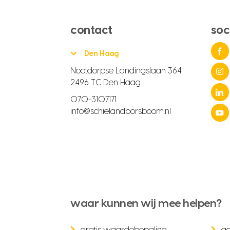
contact
soc
Den Haag
Nootdorpse Landingslaan 364
2496 TC Den Haag
070-3107171
info@schielandborsboom.nl
waar kunnen wij mee helpen?