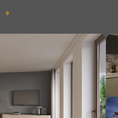
aanbod
verkopen
wonen
n
en