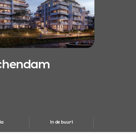
schendam
ia
In de buurt