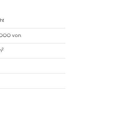
ht
000 v.o.n.
2
m