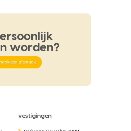
ersoonlijk
en
worden?
maak een afspraak
vestigingen