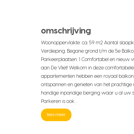
omschrijving
Woonoppervlakte: ca. 59 m2 Aantal slaapk
Verdieping: Begane grond t/m de 5e Balko
Parkeerplaatsen: 1 Comfortabel en nieuw w
aan De Vliet! Welkom in deze comfortabe
appartementen hebben een royaal balkon w
ontspannen en genieten van het prachtige ui
handige inpandige berging waar u al uw sp
Parkeren is ook…
lees meer