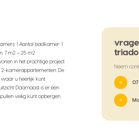
vrage
amers: 1 Aantal badkamer: 1
triad
n: 7 m2 – 25 m2
onen in het prachtige project
Neem cont
le 2-kamerappartementen. De
aar u heerlijk kunt
07
tzicht. Daarnaast is er een
ullen veilig kunt opbergen.
Ma