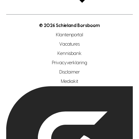
open taxatie dag
energielabel
open woningwaarde dag
nutsvoorziening
makelaar regio den haag
© 2026 Schieland Borsboom
makelaar regio rotterdam
Klantenportal
makelaar regio zoetermeer
Vacatures
hypotheekshop regio den haag
Kennisbank
Privacyverklaring
hypotheekshop regio rotterdam
Disclaimer
hypotheekshop regio zoetermeer
Mediakit