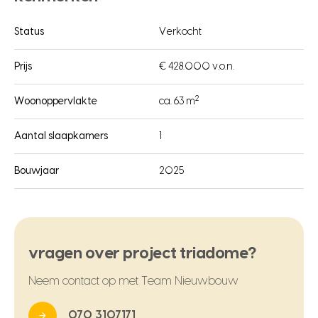
Status
Verkocht
Prijs
€ 428.000 v.o.n.
2
Woonoppervlakte
ca. 63 m
Aantal slaapkamers
1
Bouwjaar
2025
vragen over project triadome?
Neem contact op met Team Nieuwbouw
070 3107171