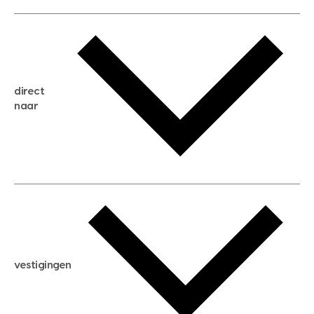
gratis waardebepaling
gratis zoekservice
huis verkopen
direct
huis kopen
naar
huis verhuren
huis huren
huis taxeren
woningwaarde berekenen
aankoopadvies
hypotheek berekenen
verkoopadvies
maximale hypotheek berekenen
hypotheekadvies
vestigingen
hypotheek bespaarcheck
nieuwbouwprojecten
gratis zoekprofiel aanmaken
bouwkundigekeuring