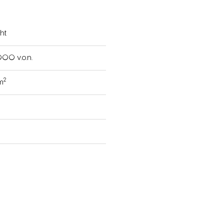
ht
000 v.o.n.
2
 m