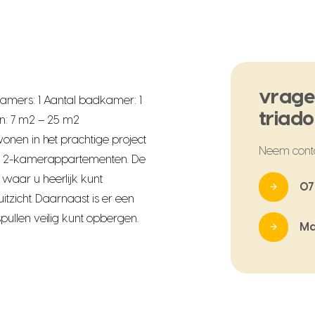
vrage
amers: 1 Aantal badkamer: 1
triad
n: 7 m2 – 25 m2
onen in het prachtige project
Neem cont
le 2-kamerappartementen. De
aar u heerlijk kunt
07
tzicht. Daarnaast is er een
ullen veilig kunt opbergen.
Ma