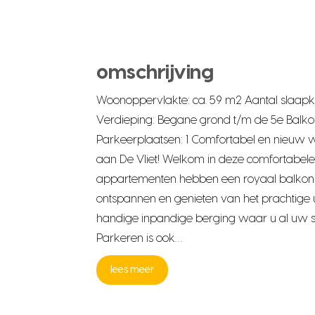
omschrijving
Woonoppervlakte: ca. 59 m2 Aantal slaapk
Verdieping: Begane grond t/m de 5e Balko
Parkeerplaatsen: 1 Comfortabel en nieuw w
aan De Vliet! Welkom in deze comfortabe
appartementen hebben een royaal balkon w
ontspannen en genieten van het prachtige ui
handige inpandige berging waar u al uw sp
Parkeren is ook…
lees meer