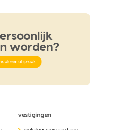
ersoonlijk
en
worden?
maak een afspraak
vestigingen