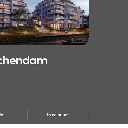
schendam
ia
In de buurt