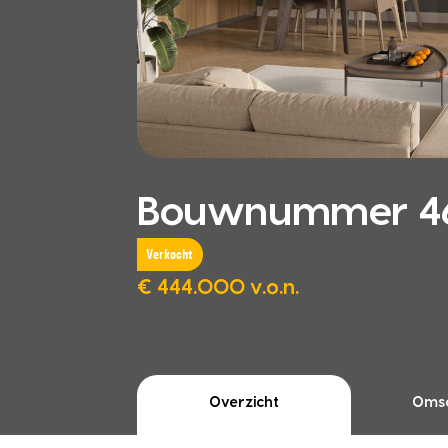
Bouwnummer 46
Verkocht
€ 444.000 v.o.n.
Overzicht
Omsc