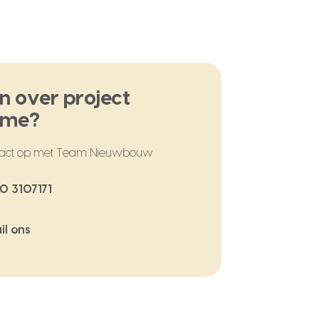
n over project
ome?
act op met Team Nieuwbouw
0 3107171
il ons