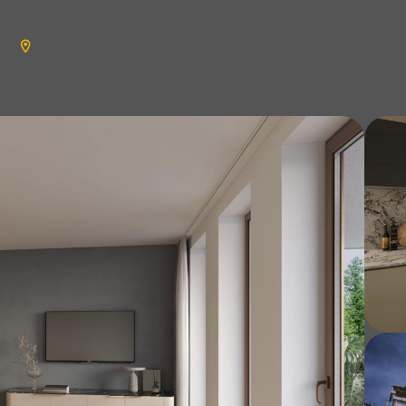
aanbod
verkopen
wonen
n
en