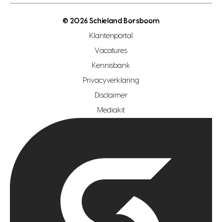
open woningwaarde dag
nutsvoorziening
makelaar regio den haag
© 2026 Schieland Borsboom
makelaar regio rotterdam
Klantenportal
makelaar regio zoetermeer
Vacatures
hypotheekshop regio den haag
Kennisbank
Privacyverklaring
hypotheekshop regio rotterdam
Disclaimer
hypotheekshop regio zoetermeer
Mediakit