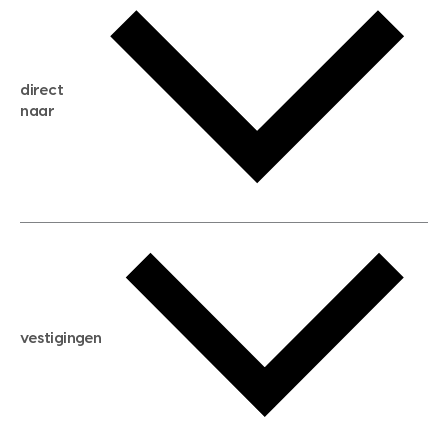
gratis zoekservice
huis verkopen
direct
huis kopen
naar
huis verhuren
huis huren
huis taxeren
woningwaarde berekenen
aankoopadvies
hypotheek berekenen
verkoopadvies
maximale hypotheek berekenen
hypotheekadvies
vestigingen
hypotheek bespaarcheck
nieuwbouwprojecten
gratis zoekprofiel aanmaken
bouwkundigekeuring
open taxatie dag
energielabel