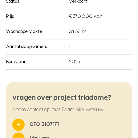
Status
Verkocht
Prijs
€ 370.000 v.o.n.
2
Woonoppervlakte
ca. 57 m
Aantal slaapkamers
1
Bouwjaar
2025
vragen over project triadome?
Neem contact op met Team Nieuwbouw
070 3107171