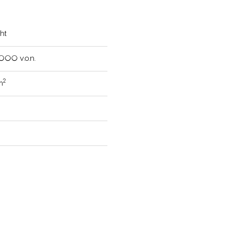
ht
000 v.o.n.
2
m