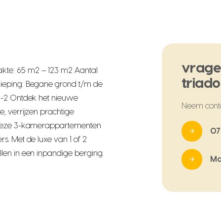
vrage
te: 65 m2 – 123 m2 Aantal
triad
ieping: Begane grond t/m de
1-2 Ontdek het nieuwe
Neem cont
, verrijzen prachtige
d deze 3-kamerappartementen
07
s. Met de luxe van 1 of 2
len in een inpandige berging.
Ma