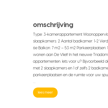
omschrijving
Type: 3-kamerappartement Woonoppervlak
slaapkamers: 2 Aantal badkamer: 1-2 Verd
6e Balkon: 7 m2 – 53 m2 Parkeerplaatsen: 
wonen aan De Vliet! In het nieuwe Triadome
appartementen. Iets voor u? Bijvoorbeel
met 2 slaapkamers en 1 of zelfs 2 badkamer
parkeerplaatsen en de ruimte voor uw spul
…
lees meer