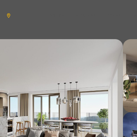
aanbod
verkopen
wonen
n
en