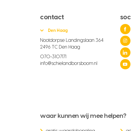
contact
soc
Den Haag
Nootdorpse Landingslaan 364
2496 TC Den Haag
070-3107171
info@schielandborsboom.nl
waar kunnen wij mee helpen?