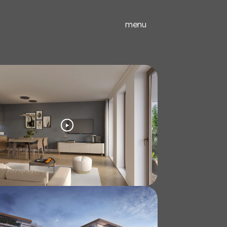
ieuwbouw
experts
menu