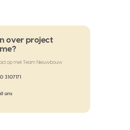
n over project
ome?
act op met Team Nieuwbouw
0 3107171
il ons