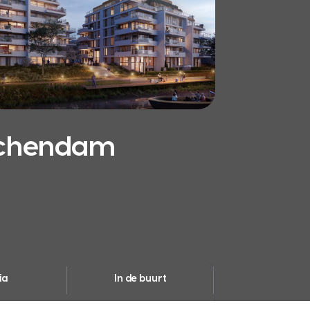
schendam
ia
In de buurt