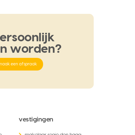
ersoonlijk
en
worden?
maak een afspraak
vestigingen