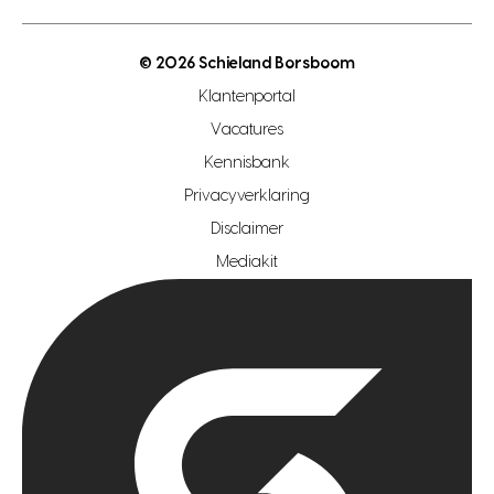
open woningwaarde dag
nutsvoorziening
makelaar regio den haag
© 2026 Schieland Borsboom
makelaar regio rotterdam
Klantenportal
makelaar regio zoetermeer
Vacatures
hypotheekshop regio den haag
Kennisbank
Privacyverklaring
hypotheekshop regio rotterdam
Disclaimer
hypotheekshop regio zoetermeer
Mediakit