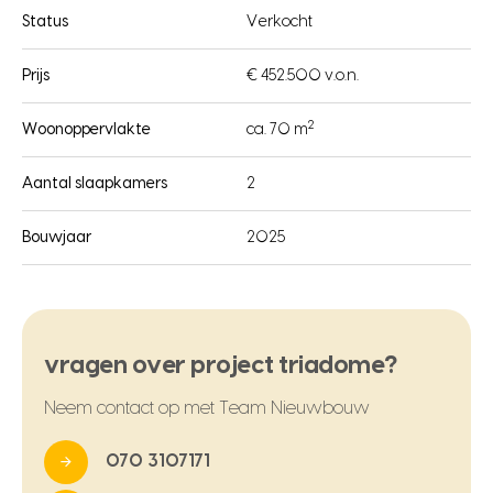
Status
Verkocht
Prijs
€ 452.500 v.o.n.
2
Woonoppervlakte
ca. 70 m
Aantal slaapkamers
2
Bouwjaar
2025
vragen over project triadome?
Neem contact op met Team Nieuwbouw
070 3107171