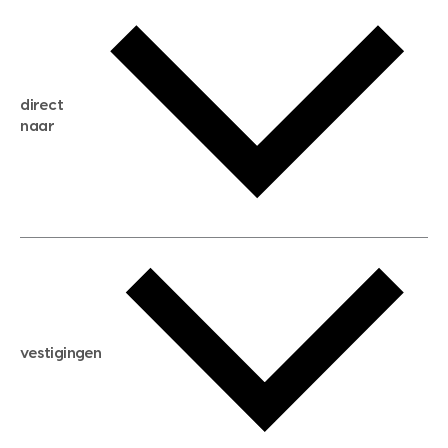
gratis waardebepaling
gratis zoekservice
huis verkopen
direct
huis kopen
naar
huis verhuren
huis huren
huis taxeren
woningwaarde berekenen
aankoopadvies
hypotheek berekenen
verkoopadvies
maximale hypotheek berekenen
hypotheekadvies
vestigingen
hypotheek bespaarcheck
nieuwbouwprojecten
gratis zoekprofiel aanmaken
bouwkundigekeuring
open taxatie dag
energielabel