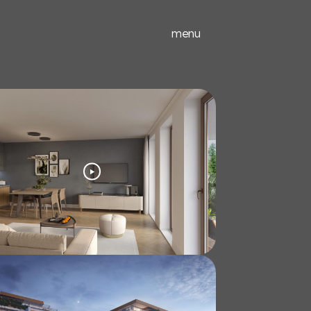
ieuwbouw
experts
menu