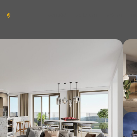
aanbod
verkopen
wonen
n
en