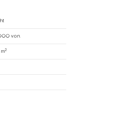
ht
000 v.o.n.
2
6 m