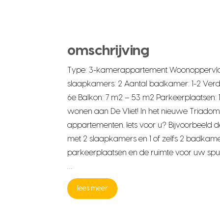
omschrijving
Type: 3-kamerappartement Woonoppervlak
slaapkamers: 2 Aantal badkamer: 1-2 Verd
6e Balkon: 7 m2 – 53 m2 Parkeerplaatsen: 
wonen aan De Vliet! In het nieuwe Triadome
appartementen. Iets voor u? Bijvoorbeel
met 2 slaapkamers en 1 of zelfs 2 badkamer
parkeerplaatsen en de ruimte voor uw spul
…
lees meer