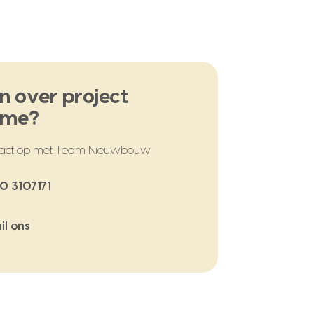
n over project
ome?
act op met Team Nieuwbouw
0 3107171
il ons