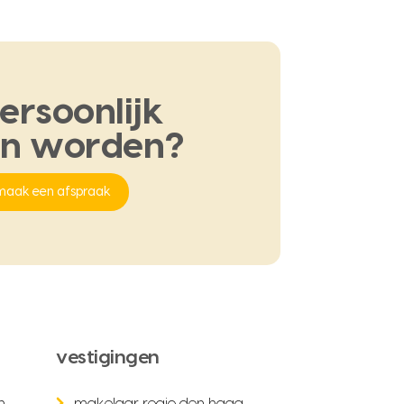
ersoonlijk
en
worden?
maak een afspraak
vestigingen