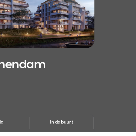
chendam
ia
In de buurt