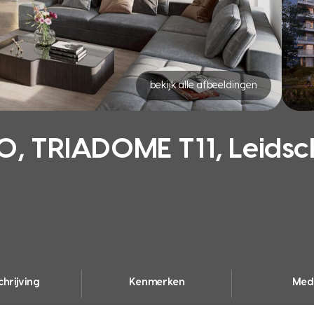
bekijk alle afbeeldingen
 TRIADOME T11, Leids
hrijving
Kenmerken
Med