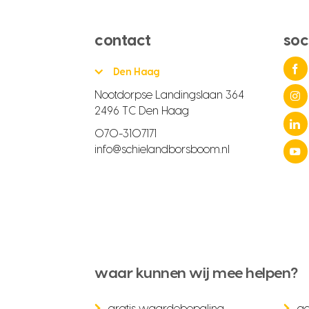
contact
soc
Den Haag
Nootdorpse Landingslaan 364
2496 TC Den Haag
070-3107171
info@schielandborsboom.nl
waar kunnen wij mee helpen?