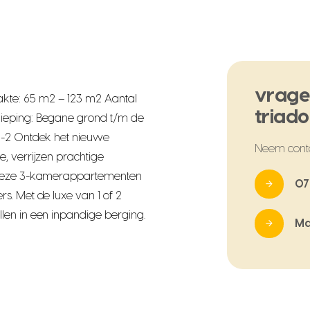
vrage
te: 65 m2 – 123 m2 Aantal
triad
ieping: Begane grond t/m de
1-2 Ontdek het nieuwe
Neem cont
, verrijzen prachtige
d deze 3-kamerappartementen
07
s. Met de luxe van 1 of 2
len in een inpandige berging.
Ma