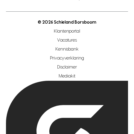
open taxatie dag
energielabel
open woningwaarde dag
nutsvoorziening
makelaar regio den haag
© 2026 Schieland Borsboom
makelaar regio rotterdam
Klantenportal
makelaar regio zoetermeer
Vacatures
hypotheekshop regio den haag
Kennisbank
Privacyverklaring
hypotheekshop regio rotterdam
Disclaimer
hypotheekshop regio zoetermeer
Mediakit