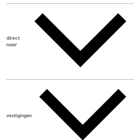
gratis waardebepaling
gratis zoekservice
huis verkopen
direct
huis kopen
naar
huis verhuren
huis huren
huis taxeren
woningwaarde berekenen
aankoopadvies
hypotheek berekenen
verkoopadvies
maximale hypotheek berekenen
hypotheekadvies
vestigingen
hypotheek bespaarcheck
nieuwbouwprojecten
gratis zoekprofiel aanmaken
bouwkundigekeuring