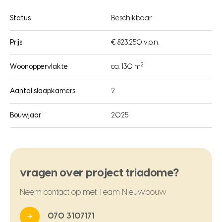
Status
Beschikbaar
Prijs
€ 823.250 v.o.n.
2
Woonoppervlakte
ca. 130 m
Aantal slaapkamers
2
Bouwjaar
2025
vragen over project triadome?
Neem contact op met Team Nieuwbouw
070 3107171