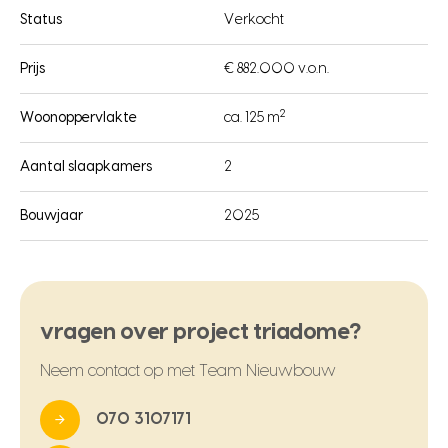
Status
Verkocht
Prijs
€ 882.000 v.o.n.
2
Woonoppervlakte
ca. 125 m
Aantal slaapkamers
2
Bouwjaar
2025
vragen over project triadome?
Neem contact op met Team Nieuwbouw
070 3107171