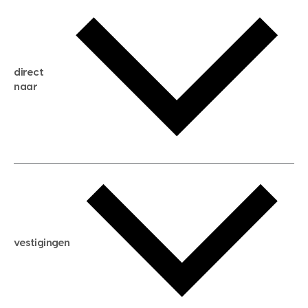
gratis waardebepaling
gratis zoekservice
huis verkopen
direct
huis kopen
naar
huis verhuren
huis huren
huis taxeren
woningwaarde berekenen
aankoopadvies
hypotheek berekenen
verkoopadvies
maximale hypotheek berekenen
hypotheekadvies
vestigingen
hypotheek bespaarcheck
nieuwbouwprojecten
gratis zoekprofiel aanmaken
bouwkundigekeuring
open taxatie dag
energielabel