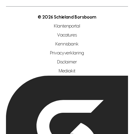
open woningwaarde dag
nutsvoorziening
makelaar regio den haag
© 2026 Schieland Borsboom
makelaar regio rotterdam
Klantenportal
makelaar regio zoetermeer
Vacatures
hypotheekshop regio den haag
Kennisbank
Privacyverklaring
hypotheekshop regio rotterdam
Disclaimer
hypotheekshop regio zoetermeer
Mediakit