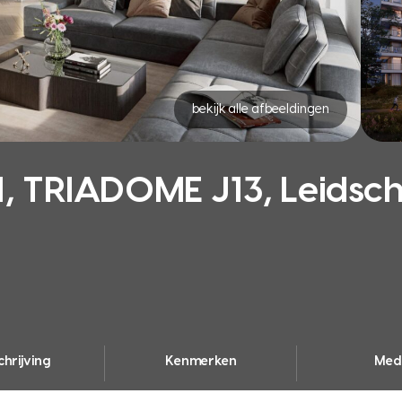
bekijk alle afbeeldingen
 TRIADOME J13, Leids
hrijving
Kenmerken
Med