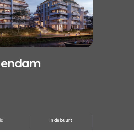
chendam
ia
In de buurt