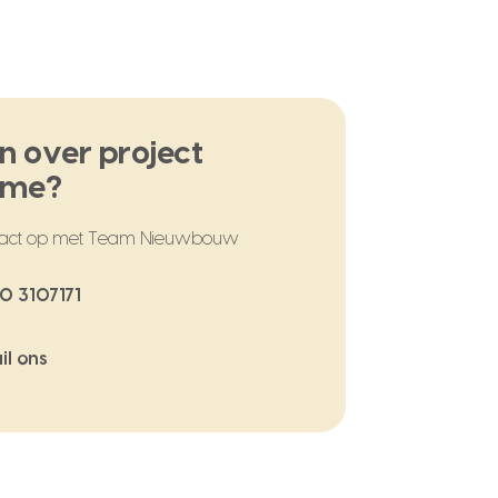
n over project
ome?
act op met Team Nieuwbouw
0 3107171
il ons