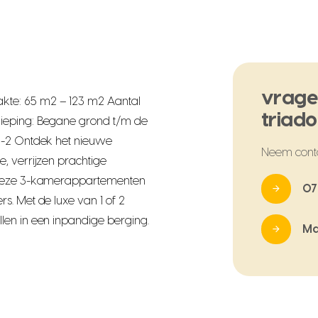
vrage
te: 65 m2 – 123 m2 Aantal
triad
ieping: Begane grond t/m de
1-2 Ontdek het nieuwe
Neem cont
, verrijzen prachtige
d deze 3-kamerappartementen
07
s. Met de luxe van 1 of 2
len in een inpandige berging.
Ma