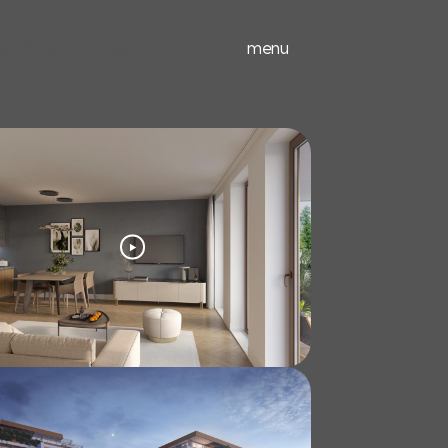
ieuwbouw
experts
menu