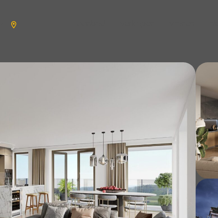
aanbod
verkopen
wonen
n
en