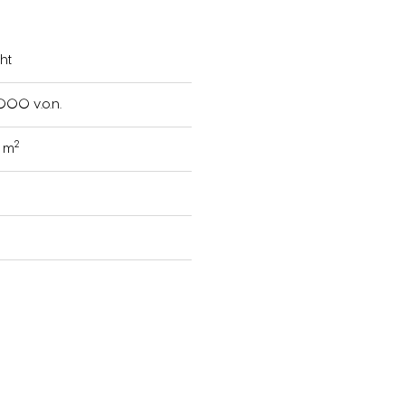
ht
000 v.o.n.
2
6 m