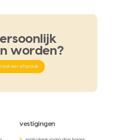
ersoonlijk
en
worden?
maak een afspraak
vestigingen