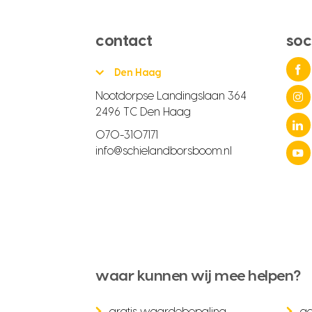
contact
soc
Den Haag
Nootdorpse Landingslaan 364
2496 TC Den Haag
070-3107171
info@schielandborsboom.nl
waar kunnen wij mee helpen?