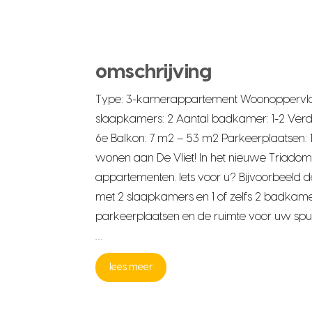
omschrijving
Type: 3-kamerappartement Woonoppervlak
slaapkamers: 2 Aantal badkamer: 1-2 Verd
6e Balkon: 7 m2 – 53 m2 Parkeerplaatsen: 
wonen aan De Vliet! In het nieuwe Triadome
appartementen. Iets voor u? Bijvoorbeel
met 2 slaapkamers en 1 of zelfs 2 badkamer
parkeerplaatsen en de ruimte voor uw spul
…
lees meer