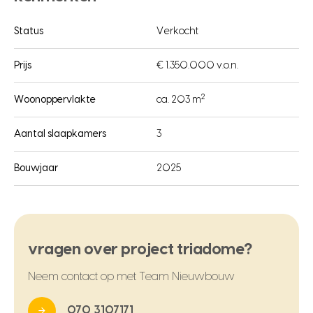
Status
Verkocht
Prijs
€ 1.350.000 v.o.n.
2
Woonoppervlakte
ca. 203 m
Aantal slaapkamers
3
Bouwjaar
2025
vragen over project triadome?
Neem contact op met Team Nieuwbouw
070 3107171