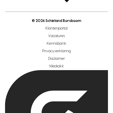
open taxatie dag
energielabel
open woningwaarde dag
nutsvoorziening
makelaar regio den haag
© 2026 Schieland Borsboom
makelaar regio rotterdam
Klantenportal
makelaar regio zoetermeer
Vacatures
hypotheekshop regio den haag
Kennisbank
Privacyverklaring
hypotheekshop regio rotterdam
Disclaimer
hypotheekshop regio zoetermeer
Mediakit