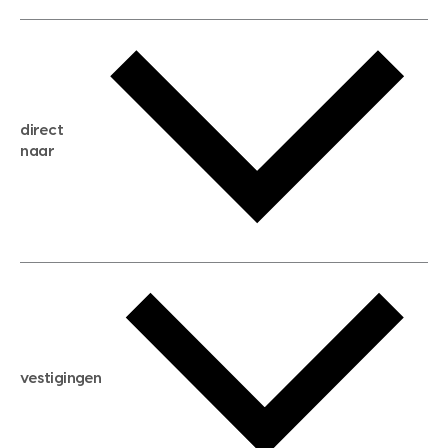
gratis waardebepaling
gratis zoekservice
huis verkopen
direct
huis kopen
naar
huis verhuren
huis huren
huis taxeren
woningwaarde berekenen
aankoopadvies
hypotheek berekenen
verkoopadvies
maximale hypotheek berekenen
hypotheekadvies
vestigingen
hypotheek bespaarcheck
nieuwbouwprojecten
gratis zoekprofiel aanmaken
bouwkundigekeuring