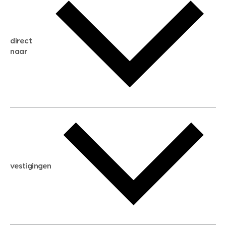
gratis zoekservice
huis verkopen
direct
huis kopen
naar
huis verhuren
huis huren
huis taxeren
woningwaarde berekenen
aankoopadvies
hypotheek berekenen
verkoopadvies
maximale hypotheek berekenen
hypotheekadvies
vestigingen
hypotheek bespaarcheck
nieuwbouwprojecten
gratis zoekprofiel aanmaken
bouwkundigekeuring
open taxatie dag
energielabel
open woningwaarde dag