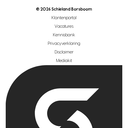
nutsvoorziening
makelaar regio den haag
© 2026 Schieland Borsboom
makelaar regio rotterdam
Klantenportal
makelaar regio zoetermeer
Vacatures
hypotheekshop regio den haag
Kennisbank
Privacyverklaring
hypotheekshop regio rotterdam
Disclaimer
hypotheekshop regio zoetermeer
Mediakit