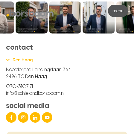
menu
contact
Den Haag
Nootdorpse Landingslaan 364
2496 TC Den Haag
070-3107171
info@schielandborsboom.nl
social media