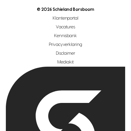
nutsvoorziening
makelaar regio den haag
© 2026 Schieland Borsboom
makelaar regio rotterdam
Klantenportal
makelaar regio zoetermeer
Vacatures
hypotheekshop regio den haag
Kennisbank
Privacyverklaring
hypotheekshop regio rotterdam
Disclaimer
hypotheekshop regio zoetermeer
Mediakit