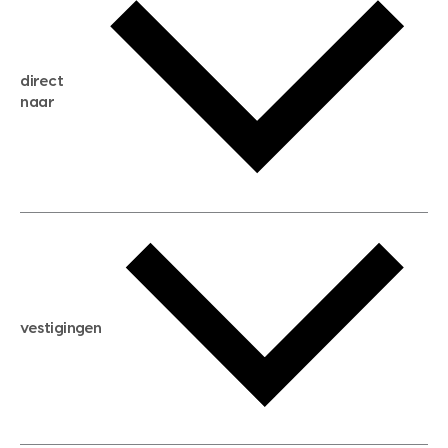
gratis zoekservice
huis verkopen
direct
huis kopen
naar
huis verhuren
huis huren
huis taxeren
woningwaarde berekenen
aankoopadvies
hypotheek berekenen
verkoopadvies
maximale hypotheek berekenen
hypotheekadvies
vestigingen
hypotheek bespaarcheck
nieuwbouwprojecten
gratis zoekprofiel aanmaken
bouwkundigekeuring
open taxatie dag
energielabel
open woningwaarde dag