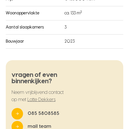
2
Woonoppervlakte
ca. 133 m
Aantal slaapkamers
3
Bouwjaar
2023
vragen of even
binnenkijken?
Neem vrijblijvend contact
op met
Lotte Dekkers
085 5808585
mail team