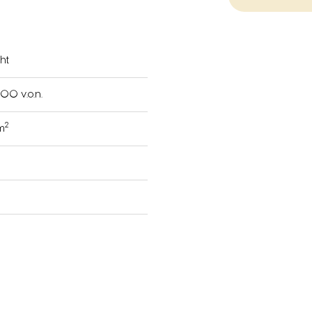
ht
00 v.o.n.
2
 m