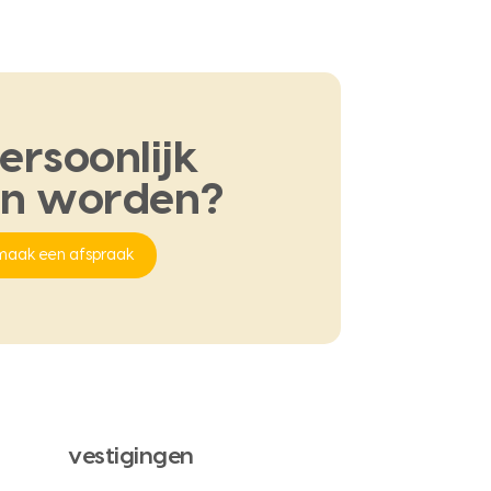
ersoonlijk
en
worden?
maak een afspraak
vestigingen