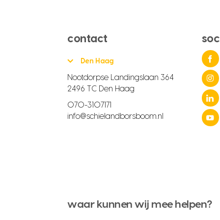
contact
soc
Den Haag
Nootdorpse Landingslaan 364
2496 TC Den Haag
070-3107171
info@schielandborsboom.nl
waar kunnen wij mee helpen?