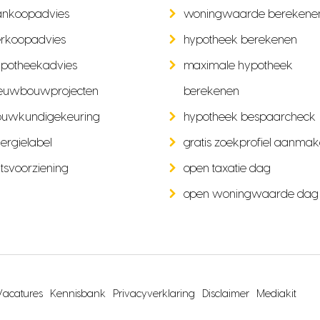
ankoopadvies
woningwaarde berekene
rkoopadvies
hypotheek berekenen
potheekadvies
maximale hypotheek
euwbouwprojecten
berekenen
ouwkundigekeuring
hypotheek bespaarcheck
ergielabel
gratis zoekprofiel aanma
tsvoorziening
open taxatie dag
open woningwaarde dag
Vacatures
Kennisbank
Privacyverklaring
Disclaimer
Mediakit