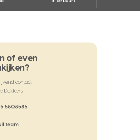
ia
In de buurt
n of even
kijken?
ijvend contact
te Dekkers
5 5808585
il team