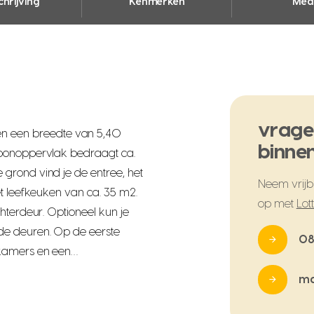
hrijving
Kenmerken
Med
vrage
 een breedte van 5,40
binnen
woonoppervlak bedraagt ca.
grond vind je de entree, het
Neem vrijbl
et leefkeuken van ca. 35 m2.
op met
Lot
hterdeur. Optioneel kun je
de deuren. Op de eerste
08
pkamers en een…
ma