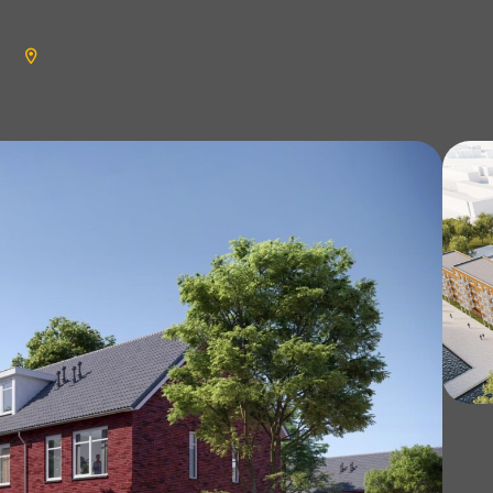
aanbod
verkopen
wonen
n
en