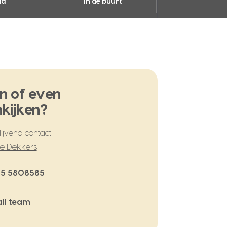
ia
In de buurt
n of even
kijken?
ijvend contact
te Dekkers
5 5808585
il team