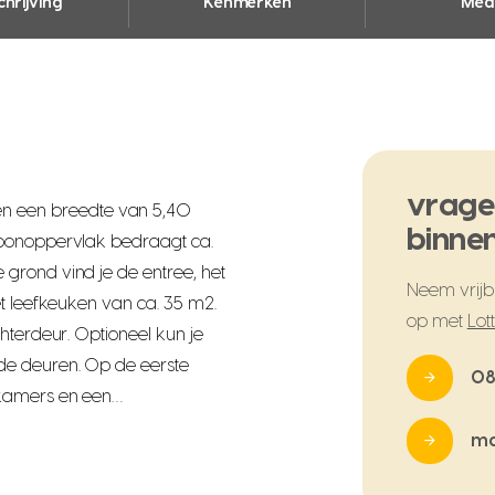
hrijving
Kenmerken
Med
vrage
 een breedte van 5,40
binnen
woonoppervlak bedraagt ca.
grond vind je de entree, het
Neem vrijbl
et leefkeuken van ca. 35 m2.
op met
Lot
hterdeur. Optioneel kun je
de deuren. Op de eerste
08
pkamers en een…
ma