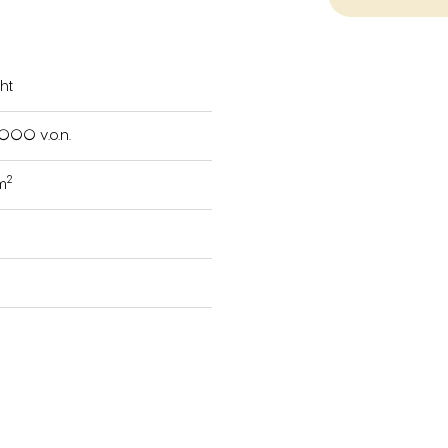
ht
000 v.o.n.
2
 m