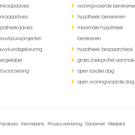
ankoopadvies
woningwaarde berekene
rkoopadvies
hypotheek berekenen
potheekadvies
maximale hypotheek
euwbouwprojecten
berekenen
ouwkundigekeuring
hypotheek bespaarcheck
ergielabel
gratis zoekprofiel aanma
tsvoorziening
open taxatie dag
open woningwaarde dag
Vacatures
Kennisbank
Privacyverklaring
Disclaimer
Mediakit