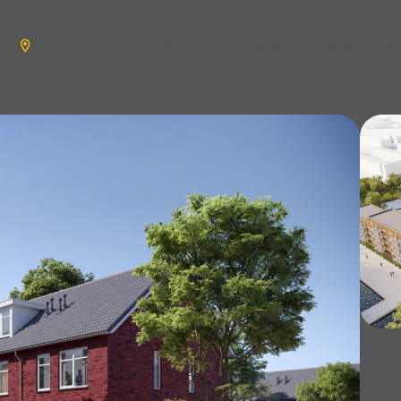
aanbod
verkopen
wonen
n
en