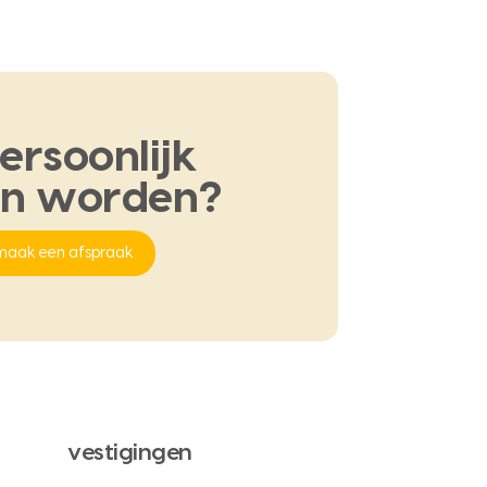
ersoonlijk
en
worden?
maak een afspraak
vestigingen