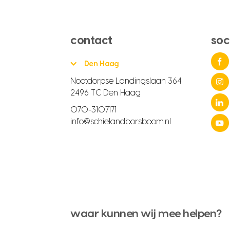
contact
soc
Den Haag
Nootdorpse Landingslaan 364
2496 TC Den Haag
070-3107171
info@schielandborsboom.nl
waar kunnen wij mee helpen?