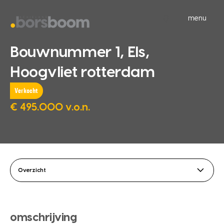
menu
Bouwnummer 1, Els,
Hoogvliet rotterdam
Verkocht
€ 495.000 v.o.n.
Overzicht
omschrijving