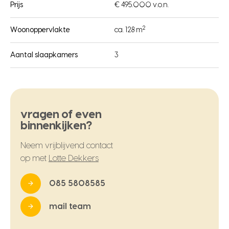
Prijs
€ 495.000 v.o.n.
2
Woonoppervlakte
ca. 128 m
Aantal slaapkamers
3
vragen of even
binnenkijken?
Neem vrijblijvend contact
op met
Lotte Dekkers
085 5808585
mail team