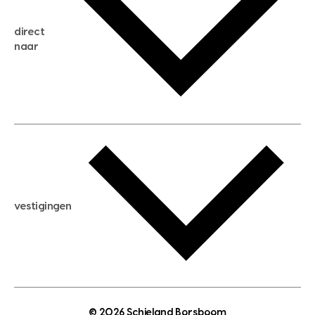
huis verkopen
direct
huis kopen
naar
huis verhuren
huis huren
huis taxeren
woningwaarde berekenen
aankoopadvies
hypotheek berekenen
verkoopadvies
maximale hypotheek berekenen
hypotheekadvies
vestigingen
hypotheek bespaarcheck
nieuwbouwprojecten
gratis zoekprofiel aanmaken
bouwkundigekeuring
open taxatie dag
energielabel
open woningwaarde dag
nutsvoorziening
makelaar regio den haag
© 2026 Schieland Borsboom