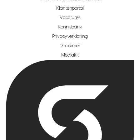
makelaar regio rotterdam
Klantenportal
makelaar regio zoetermeer
Vacatures
hypotheekshop regio den haag
Kennisbank
Privacyverklaring
hypotheekshop regio rotterdam
Disclaimer
hypotheekshop regio zoetermeer
Mediakit