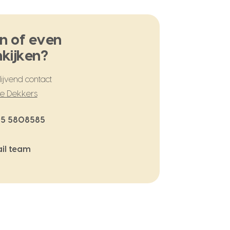
n of even
kijken?
ijvend contact
te Dekkers
5 5808585
il team