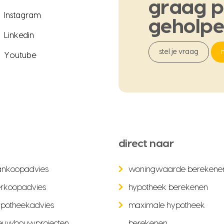
graag
p
Instagram
geholp
Linkedin
stel je vraag
Youtube
direct naar
ankoopadvies
woningwaarde berekene
rkoopadvies
hypotheek berekenen
potheekadvies
maximale hypotheek
euwbouwprojecten
berekenen