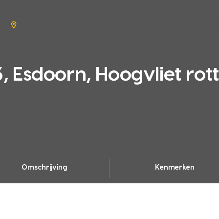
aanbod
verkopen
wonen
n
en
Esdoorn, Hoogvliet ro
Omschrijving
Kenmerken