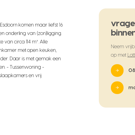
vrage
 Esdoorn komen maar liefst 16
binnen
n onderling van (zon)ligging.
an circa 114 m². Alle
Neem vrijbl
onkamer met open keuken,
op met
Lot
older. Daar is met gemak een
en. - Tussenwoning -
08
slaapkamers en vrij
ma