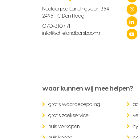
Nootdorpse Landingslaan 364
2496 TC Den Haag
070-3107171
info@schielandborsboom.nl
waar kunnen wij mee helpen?
gratis waardebepaling
a
gratis zoekservice
ve
huis verkopen
hy
huis kopen
ni