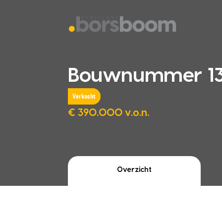
vestiging
Bouwnummer 13, 
Verkocht
€ 390.000 v.o.n.
Overzicht