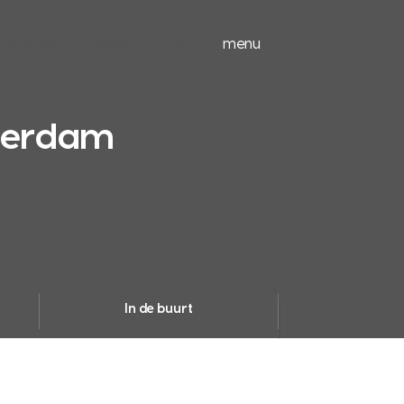
ieuwbouw
experts
menu
tterdam
In de buurt