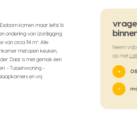
vrage
 Esdoorn komen maar liefst 16
binnen
n onderling van (zon)ligging.
an circa 114 m². Alle
Neem vrijbl
onkamer met open keuken,
op met
Lot
older. Daar is met gemak een
en. - Tussenwoning -
08
slaapkamers en vrij
ma