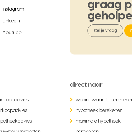
graag
p
Instagram
geholp
Linkedin
stel je vraag
Youtube
direct naar
ankoopadvies
woningwaarde berekene
rkoopadvies
hypotheek berekenen
potheekadvies
maximale hypotheek
euwbouwprojecten
berekenen