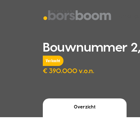
vestiging
Bouwnummer 2, 
Verkocht
€ 390.000 v.o.n.
Overzicht