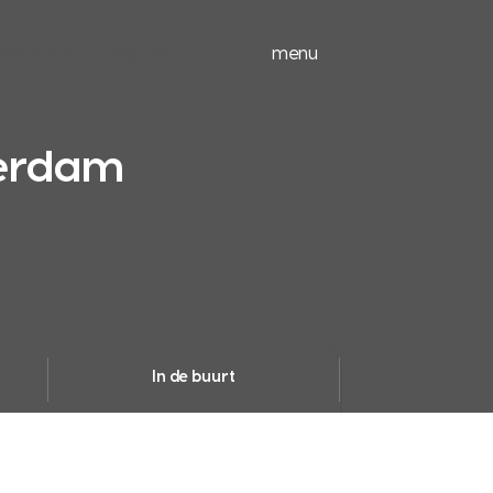
ieuwbouw
experts
menu
terdam
In de buurt