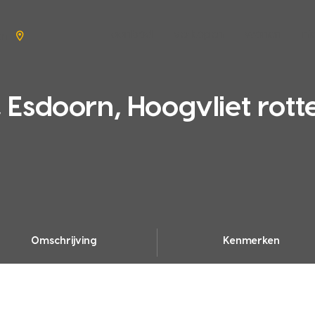
aanbod
verkopen
wonen
n
en
Esdoorn, Hoogvliet rot
Omschrijving
Kenmerken