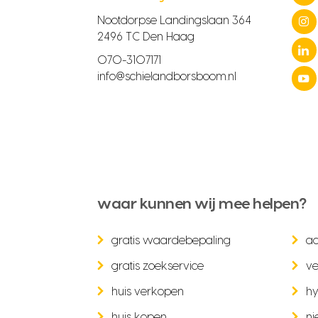
Nootdorpse Landingslaan 364
2496 TC Den Haag
070-3107171
info@schielandborsboom.nl
waar kunnen wij mee helpen?
gratis waardebepaling
a
gratis zoekservice
ve
huis verkopen
hy
huis kopen
ni