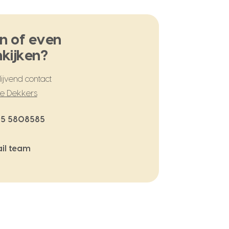
n of even
kijken?
ijvend contact
te Dekkers
5 5808585
il team