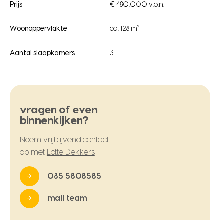
Prijs
€ 480.000 v.o.n.
2
Woonoppervlakte
ca. 128 m
Aantal slaapkamers
3
vragen of even
binnenkijken?
Neem vrijblijvend contact
op met
Lotte Dekkers
085 5808585
mail team