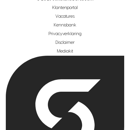
makelaar regio rotterdam
Klantenportal
makelaar regio zoetermeer
Vacatures
hypotheekshop regio den haag
Kennisbank
Privacyverklaring
hypotheekshop regio rotterdam
Disclaimer
hypotheekshop regio zoetermeer
Mediakit