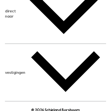
huis verkopen
direct
huis kopen
naar
huis verhuren
huis huren
huis taxeren
woningwaarde berekenen
aankoopadvies
hypotheek berekenen
verkoopadvies
maximale hypotheek berekenen
hypotheekadvies
vestigingen
hypotheek bespaarcheck
nieuwbouwprojecten
gratis zoekprofiel aanmaken
bouwkundigekeuring
open taxatie dag
energielabel
open woningwaarde dag
nutsvoorziening
makelaar regio den haag
© 2026 Schieland Borsboom