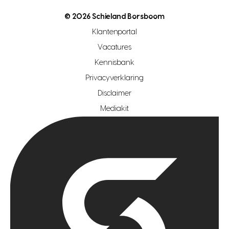
nutsvoorziening
makelaar regio den haag
© 2026 Schieland Borsboom
makelaar regio rotterdam
Klantenportal
makelaar regio zoetermeer
Vacatures
hypotheekshop regio den haag
Kennisbank
Privacyverklaring
hypotheekshop regio rotterdam
Disclaimer
hypotheekshop regio zoetermeer
Mediakit