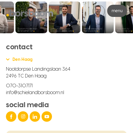
menu
contact
Den Haag
Nootdorpse Landingslaan 364
2496 TC Den Haag
070-3107171
info@schielandborsboom.nl
social media