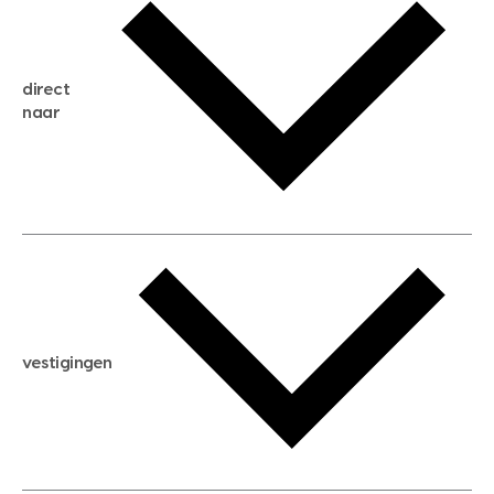
gratis zoekservice
huis verkopen
direct
huis kopen
naar
huis verhuren
huis huren
huis taxeren
woningwaarde berekenen
aankoopadvies
hypotheek berekenen
verkoopadvies
maximale hypotheek berekenen
hypotheekadvies
vestigingen
hypotheek bespaarcheck
nieuwbouwprojecten
gratis zoekprofiel aanmaken
bouwkundigekeuring
open taxatie dag
energielabel
open woningwaarde dag