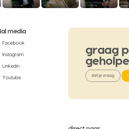
ial media
Facebook
graag
p
Instagram
geholp
Linkedin
stel je vraag
Youtube
direct naar