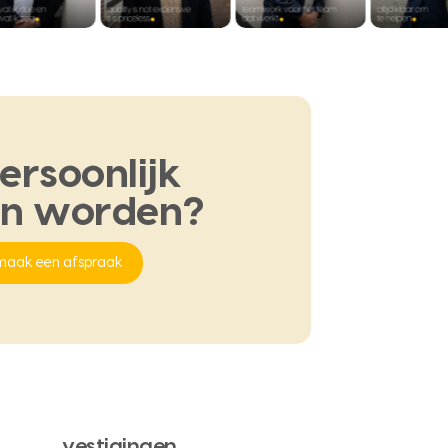
ersoonlijk
en
worden?
maak een afspraak
vestigingen