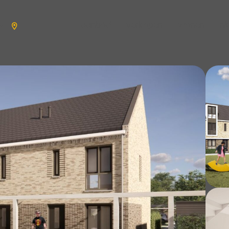
aanbod
verkopen
wonen
n
en