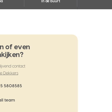
ia
In de buurt
n of even
kijken?
ijvend contact
te Dekkers
5 5808585
il team