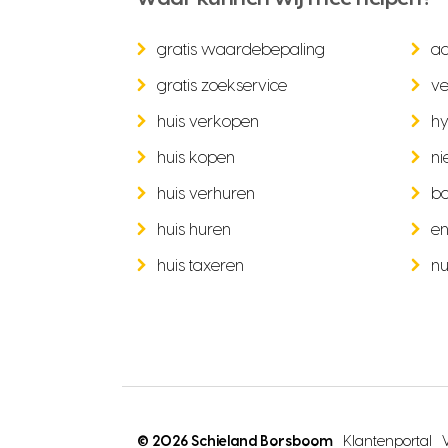
gratis waardebepaling
a
gratis zoekservice
ve
huis verkopen
hy
huis kopen
ni
huis verhuren
b
huis huren
en
huis taxeren
nu
© 2026 Schieland Borsboom
Klantenportal