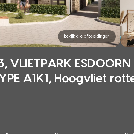
bekijk alle afbeeldingen
, VLIETPARK ESDOORN
E A1K1, Hoogvliet rot