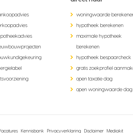
ankoopadvies
woningwaarde berekene
rkoopadvies
hypotheek berekenen
potheekadvies
maximale hypotheek
euwbouwprojecten
berekenen
ouwkundigekeuring
hypotheek bespaarcheck
ergielabel
gratis zoekprofiel aanma
tsvoorziening
open taxatie dag
open woningwaarde dag
Vacatures
Kennisbank
Privacyverklaring
Disclaimer
Mediakit