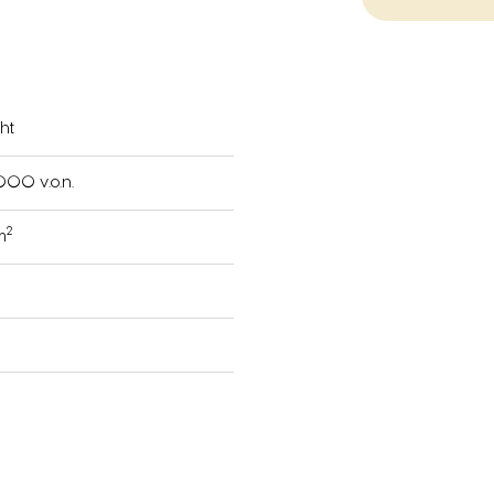
ht
000 v.o.n.
2
m