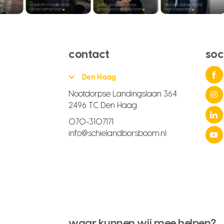
contact
soc
Den Haag
Nootdorpse Landingslaan 364
2496 TC Den Haag
070-3107171
info@schielandborsboom.nl
waar kunnen wij mee helpen?