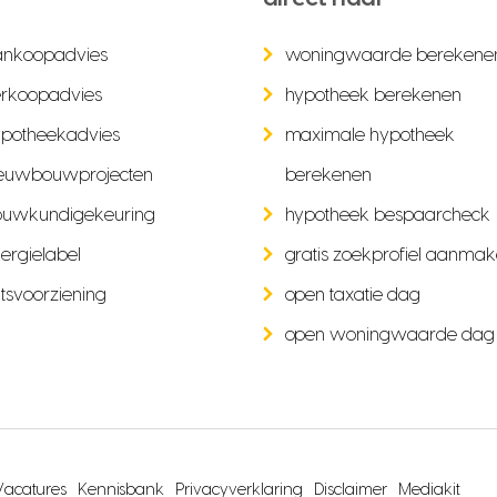
ankoopadvies
woningwaarde berekene
rkoopadvies
hypotheek berekenen
potheekadvies
maximale hypotheek
euwbouwprojecten
berekenen
ouwkundigekeuring
hypotheek bespaarcheck
ergielabel
gratis zoekprofiel aanma
tsvoorziening
open taxatie dag
open woningwaarde dag
Vacatures
Kennisbank
Privacyverklaring
Disclaimer
Mediakit