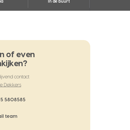
ia
In de buurt
n of even
kijken?
ijvend contact
te Dekkers
5 5808585
il team