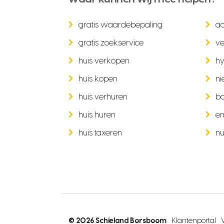
gratis waardebepaling
a
gratis zoekservice
ve
huis verkopen
hy
huis kopen
ni
huis verhuren
b
huis huren
en
huis taxeren
nu
© 2026 Schieland Borsboom
Klantenportal