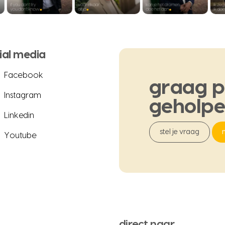
ial media
Facebook
graag
p
Instagram
geholp
Linkedin
stel je vraag
Youtube
direct naar