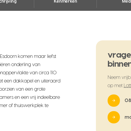
hrijving
Kenmerken
Med
vrage
 Esdoorn komen maar liefst
binnen
iëren onderling van
noppervlakte van circa 110
Neem vrijbl
et een dakkapel en uiteraard
op met
Lot
voorzien van een grote
mers en een vrij indeelbare
08
er of thuiswerkplek te
ma