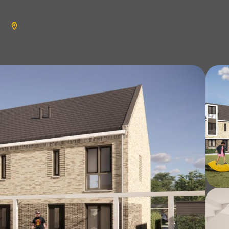
aanbod
verkopen
wonen
n
en