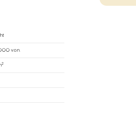
ht
000 v.o.n.
2
m