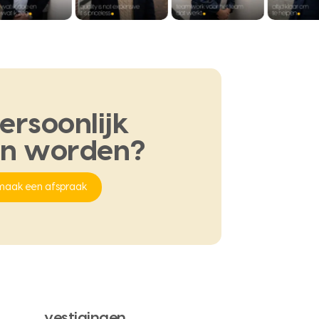
ersoonlijk
en
worden?
maak een afspraak
vestigingen