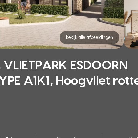
bekijk alle afbeeldingen
 VLIETPARK ESDOORN
E A1K1, Hoogvliet rot