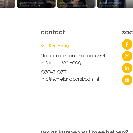
contact
soc
Den Haag
Nootdorpse Landingslaan 364
2496 TC Den Haag
070-3107171
info@schielandborsboom.nl
waar kunnen wij mee helpen?