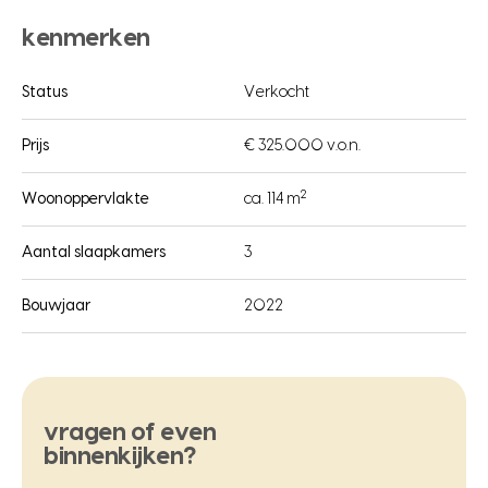
kenmerken
Status
Verkocht
Prijs
€ 325.000 v.o.n.
2
Woonoppervlakte
ca. 114 m
Aantal slaapkamers
3
Bouwjaar
2022
vragen of even
binnenkijken?