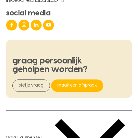
info@schielandborsboom.nl
social media
graag
persoonlijk
geholpen
worden?
stel je vraag
maak een afspraak
waar kunnen wij