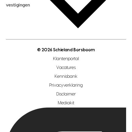
hypotheekadvies
vestigingen
hypotheek bespaarcheck
nieuwbouwprojecten
gratis zoekprofiel aanmaken
bouwkundigekeuring
open taxatie dag
energielabel
open woningwaarde dag
nutsvoorziening
makelaar regio den haag
© 2026 Schieland Borsboom
makelaar regio rotterdam
Klantenportal
makelaar regio zoetermeer
Vacatures
hypotheekshop regio den haag
Kennisbank
Privacyverklaring
hypotheekshop regio rotterdam
Disclaimer
hypotheekshop regio zoetermeer
Mediakit