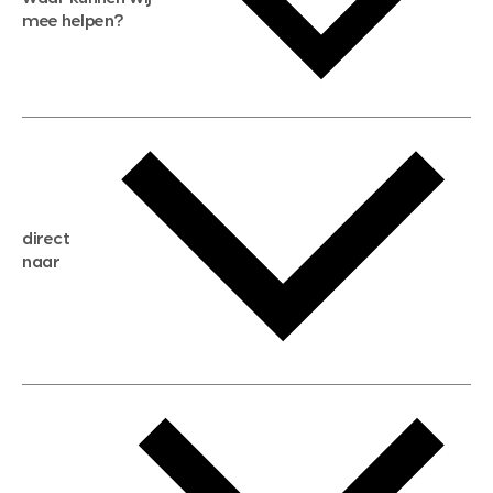
mee helpen?
gratis waardebepaling
gratis zoekservice
huis verkopen
direct
huis kopen
naar
huis verhuren
huis huren
huis taxeren
woningwaarde berekenen
aankoopadvies
hypotheek berekenen
verkoopadvies
maximale hypotheek berekenen