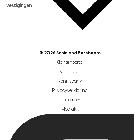
hypotheekadvies
vestigingen
hypotheek bespaarcheck
nieuwbouwprojecten
gratis zoekprofiel aanmaken
bouwkundigekeuring
open taxatie dag
energielabel
open woningwaarde dag
nutsvoorziening
makelaar regio den haag
© 2026 Schieland Borsboom
makelaar regio rotterdam
Klantenportal
makelaar regio zoetermeer
Vacatures
hypotheekshop regio den haag
Kennisbank
Privacyverklaring
hypotheekshop regio rotterdam
Disclaimer
hypotheekshop regio zoetermeer
Mediakit