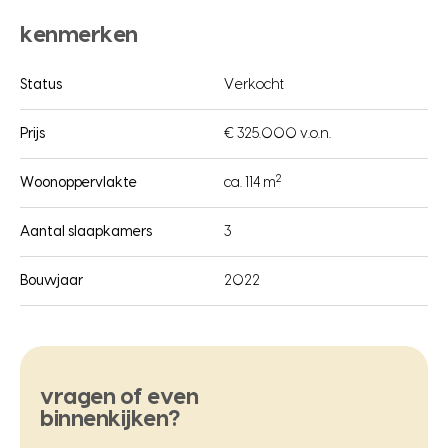
kenmerken
Status
Verkocht
Prijs
€ 325.000 v.o.n.
2
Woonoppervlakte
ca. 114 m
Aantal slaapkamers
3
Bouwjaar
2022
vragen of even
binnenkijken?