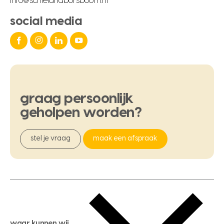
info@schielandborsboom.nl
social media
graag
persoonlijk
geholpen
worden?
stel je vraag
maak een afspraak
waar kunnen wij