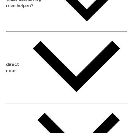
mee helpen?
gratis waardebepaling
gratis zoekservice
huis verkopen
direct
huis kopen
naar
huis verhuren
huis huren
huis taxeren
woningwaarde berekenen
aankoopadvies
hypotheek berekenen
verkoopadvies
maximale hypotheek berekenen