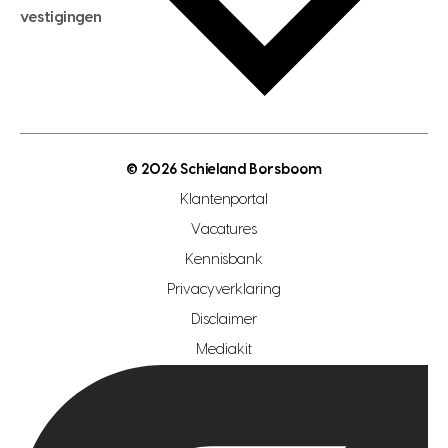
hypotheekadvies
vestigingen
hypotheek bespaarcheck
nieuwbouwprojecten
gratis zoekprofiel aanmaken
bouwkundigekeuring
open taxatie dag
energielabel
open woningwaarde dag
nutsvoorziening
makelaar regio den haag
© 2026 Schieland Borsboom
makelaar regio rotterdam
Klantenportal
makelaar regio zoetermeer
Vacatures
hypotheekshop regio den haag
Kennisbank
Privacyverklaring
hypotheekshop regio rotterdam
Disclaimer
hypotheekshop regio zoetermeer
Mediakit