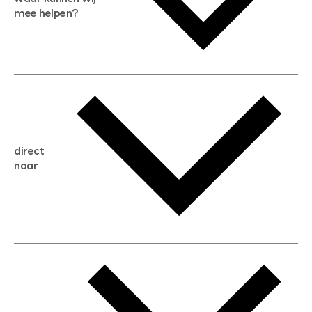
mee helpen?
gratis waardebepaling
gratis zoekservice
huis verkopen
direct
huis kopen
naar
huis verhuren
huis huren
huis taxeren
woningwaarde berekenen
aankoopadvies
hypotheek berekenen
verkoopadvies
maximale hypotheek berekenen