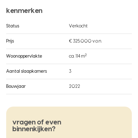
kenmerken
Status
Verkocht
Prijs
€ 325.000 v.o.n.
2
Woonoppervlakte
ca. 114 m
Aantal slaapkamers
3
Bouwjaar
2022
vragen of even
binnenkijken?