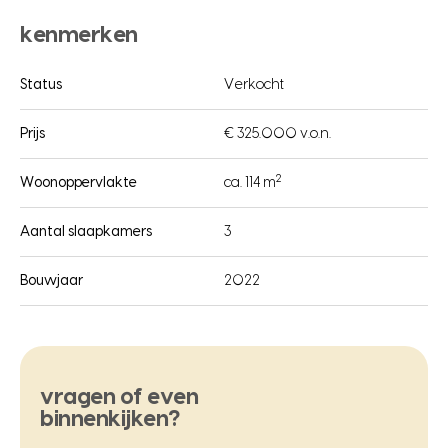
kenmerken
Status
Verkocht
Prijs
€ 325.000 v.o.n.
2
Woonoppervlakte
ca. 114 m
Aantal slaapkamers
3
Bouwjaar
2022
vragen of even
binnenkijken?