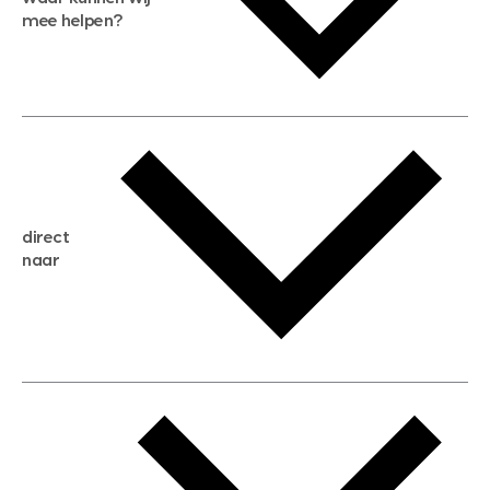
mee helpen?
gratis waardebepaling
gratis zoekservice
huis verkopen
direct
huis kopen
naar
huis verhuren
huis huren
huis taxeren
woningwaarde berekenen
aankoopadvies
hypotheek berekenen
verkoopadvies
maximale hypotheek berekenen