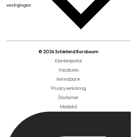
hypotheekadvies
vestigingen
hypotheek bespaarcheck
nieuwbouwprojecten
gratis zoekprofiel aanmaken
bouwkundigekeuring
open taxatie dag
energielabel
open woningwaarde dag
nutsvoorziening
makelaar regio den haag
© 2026 Schieland Borsboom
makelaar regio rotterdam
Klantenportal
makelaar regio zoetermeer
Vacatures
hypotheekshop regio den haag
Kennisbank
Privacyverklaring
hypotheekshop regio rotterdam
Disclaimer
hypotheekshop regio zoetermeer
Mediakit