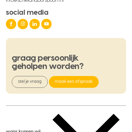
info@schielandborsboom.nl
social media
graag
persoonlijk
geholpen
worden?
stel je vraag
maak een afspraak
waar kunnen wij