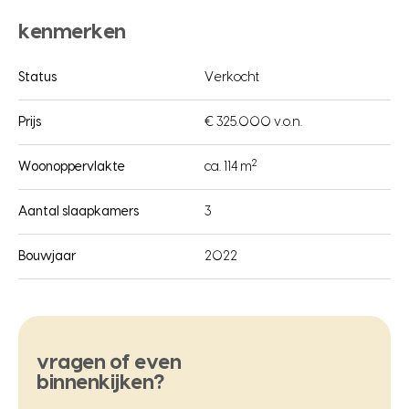
kenmerken
Status
Verkocht
Prijs
€ 325.000 v.o.n.
2
Woonoppervlakte
ca. 114 m
Aantal slaapkamers
3
Bouwjaar
2022
vragen of even
binnenkijken?