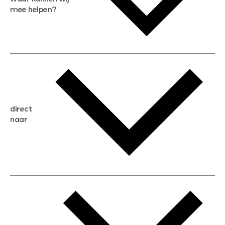
mee helpen?
gratis waardebepaling
gratis zoekservice
huis verkopen
direct
huis kopen
naar
huis verhuren
huis huren
huis taxeren
woningwaarde berekenen
aankoopadvies
hypotheek berekenen
verkoopadvies
maximale hypotheek berekenen