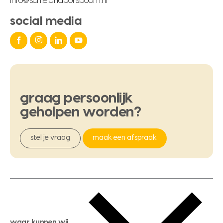
info@schielandborsboom.nl
social media
graag
persoonlijk
geholpen
worden?
stel je vraag
maak een afspraak
waar kunnen wij