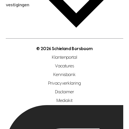
hypotheekadvies
vestigingen
hypotheek bespaarcheck
nieuwbouwprojecten
gratis zoekprofiel aanmaken
bouwkundigekeuring
open taxatie dag
energielabel
open woningwaarde dag
nutsvoorziening
makelaar regio den haag
© 2026 Schieland Borsboom
makelaar regio rotterdam
Klantenportal
makelaar regio zoetermeer
Vacatures
hypotheekshop regio den haag
Kennisbank
Privacyverklaring
hypotheekshop regio rotterdam
Disclaimer
hypotheekshop regio zoetermeer
Mediakit