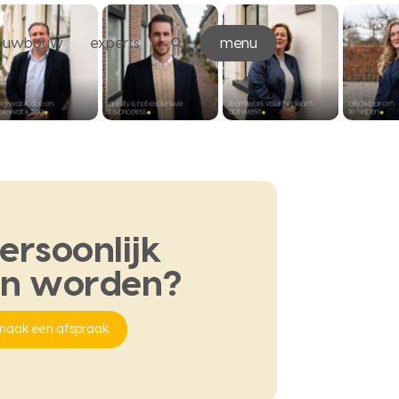
ieuwbouw
experts
menu
ersoonlijk
en
worden?
maak een afspraak