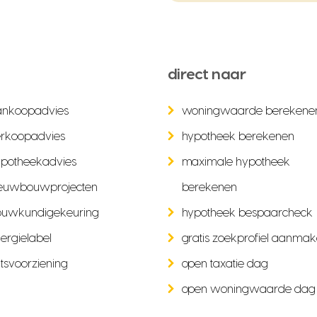
direct naar
ankoopadvies
woningwaarde berekene
rkoopadvies
hypotheek berekenen
potheekadvies
maximale hypotheek
euwbouwprojecten
berekenen
ouwkundigekeuring
hypotheek bespaarcheck
ergielabel
gratis zoekprofiel aanma
tsvoorziening
open taxatie dag
open woningwaarde dag