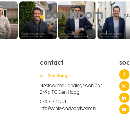
vestiging
contact
soc
Den Haag
Nootdorpse Landingslaan 364
2496 TC Den Haag
070-3107171
info@schielandborsboom.nl