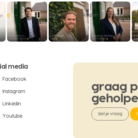
aanbod
verkopen
wonen
n
en
ial media
Facebook
graag
p
Instagram
geholp
Linkedin
stel je vraag
Youtube