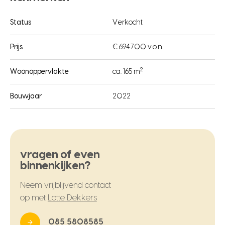
Status
Verkocht
Prijs
€ 694.700 v.o.n.
2
Woonoppervlakte
ca. 165 m
Bouwjaar
2022
vragen of even
binnenkijken?
Neem vrijblijvend contact
op met
Lotte Dekkers
085 5808585