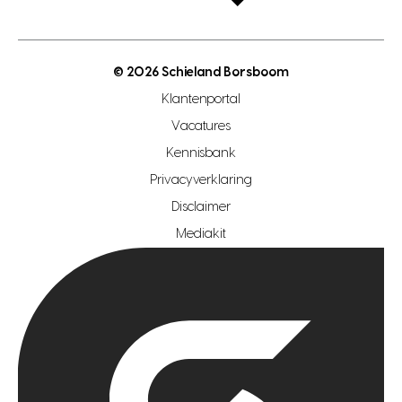
open taxatie dag
energielabel
open woningwaarde dag
nutsvoorziening
makelaar regio den haag
© 2026 Schieland Borsboom
makelaar regio rotterdam
Klantenportal
makelaar regio zoetermeer
Vacatures
hypotheekshop regio den haag
Kennisbank
Privacyverklaring
hypotheekshop regio rotterdam
Disclaimer
hypotheekshop regio zoetermeer
Mediakit