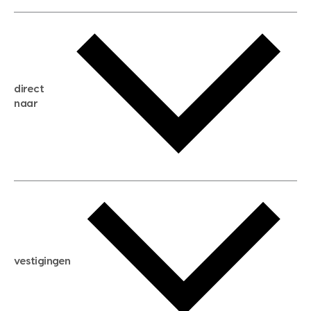
gratis waardebepaling
gratis zoekservice
huis verkopen
direct
huis kopen
naar
huis verhuren
huis huren
huis taxeren
woningwaarde berekenen
aankoopadvies
hypotheek berekenen
verkoopadvies
maximale hypotheek berekenen
hypotheekadvies
vestigingen
hypotheek bespaarcheck
nieuwbouwprojecten
gratis zoekprofiel aanmaken
bouwkundigekeuring