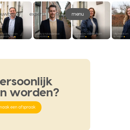
ieuwbouw
experts
menu
ersoonlijk
en
worden?
maak een afspraak