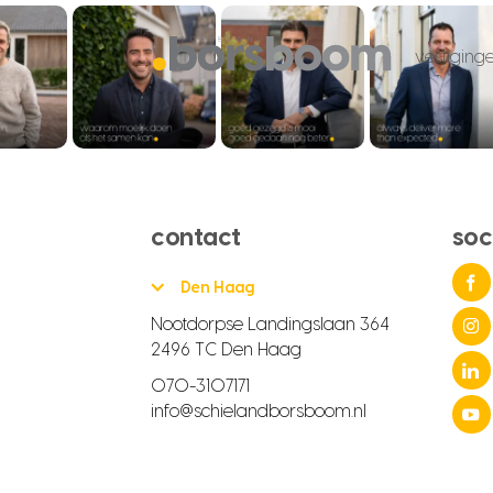
vestiging
contact
soc
Den Haag
Nootdorpse Landingslaan 364
2496 TC Den Haag
070-3107171
info@schielandborsboom.nl