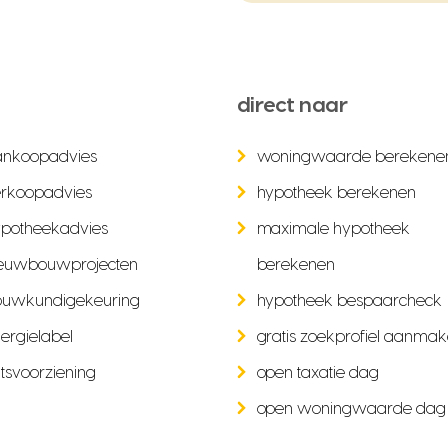
direct naar
ankoopadvies
woningwaarde berekene
rkoopadvies
hypotheek berekenen
potheekadvies
maximale hypotheek
euwbouwprojecten
berekenen
ouwkundigekeuring
hypotheek bespaarcheck
ergielabel
gratis zoekprofiel aanma
tsvoorziening
open taxatie dag
open woningwaarde dag