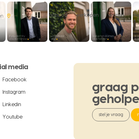
aanbod
verkopen
wonen
n
en
ial media
Facebook
graag
p
Instagram
geholp
Linkedin
stel je vraag
Youtube