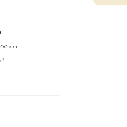
ht
00 v.o.n.
2
 m