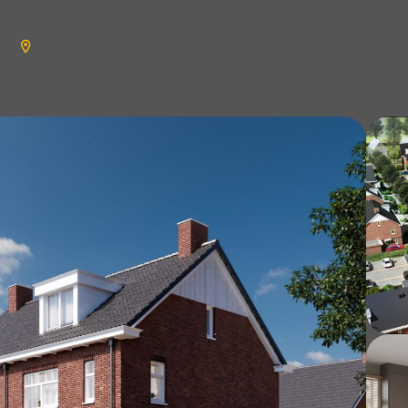
aanbod
verkopen
wonen
n
en