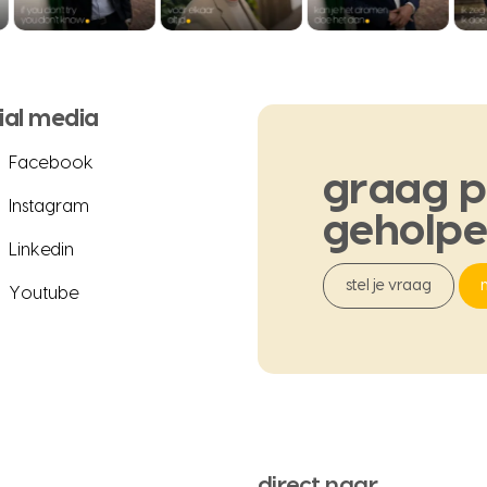
ial media
Facebook
graag
p
Instagram
geholp
Linkedin
stel je vraag
Youtube
direct naar