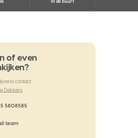
ia
In de buurt
n of even
kijken?
ijvend contact
te Dekkers
5 5808585
il team