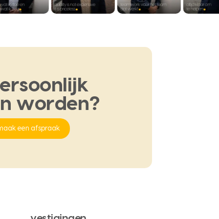
ersoonlijk
en
worden?
maak een afspraak
vestigingen