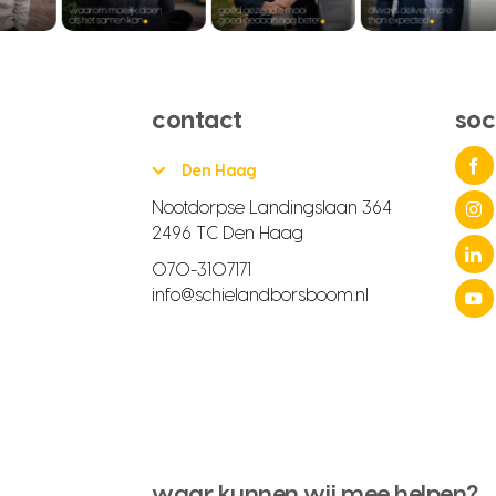
contact
soc
Den Haag
Nootdorpse Landingslaan 364
2496 TC Den Haag
070-3107171
info@schielandborsboom.nl
waar kunnen wij mee helpen?