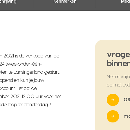
hrijving
Kenmerken
Med
vrage
r 2021 is de verkoop van de
binnen
t 24 twee-onder-één-
en te Lansingerland gestart.
Neem vrijbl
geopend en kun je jouw
op met
Lot
 account. Let op: de
ember 2021 12:00 uur voor het
08
ode loop tot donderdag 7
ma