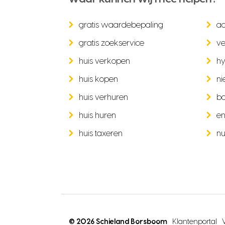
gratis waardebepaling
a
gratis zoekservice
ve
huis verkopen
hy
huis kopen
ni
huis verhuren
b
huis huren
en
huis taxeren
nu
© 2026 Schieland Borsboom
Klantenportal