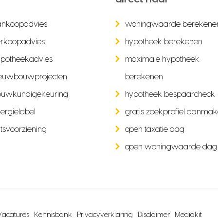
ankoopadvies
woningwaarde berekene
rkoopadvies
hypotheek berekenen
potheekadvies
maximale hypotheek
euwbouwprojecten
berekenen
ouwkundigekeuring
hypotheek bespaarcheck
ergielabel
gratis zoekprofiel aanma
tsvoorziening
open taxatie dag
open woningwaarde dag
Vacatures
Kennisbank
Privacyverklaring
Disclaimer
Mediakit