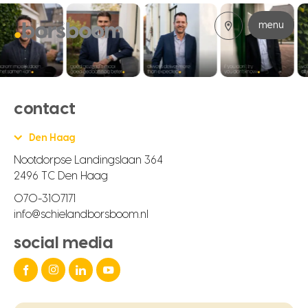
menu
contact
Den Haag
Nootdorpse Landingslaan 364
2496 TC Den Haag
070-3107171
info@schielandborsboom.nl
social media