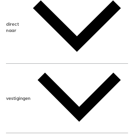
gratis zoekservice
huis verkopen
direct
huis kopen
naar
huis verhuren
huis huren
huis taxeren
woningwaarde berekenen
aankoopadvies
hypotheek berekenen
verkoopadvies
maximale hypotheek berekenen
hypotheekadvies
vestigingen
hypotheek bespaarcheck
nieuwbouwprojecten
gratis zoekprofiel aanmaken
bouwkundigekeuring
open taxatie dag
energielabel
open woningwaarde dag