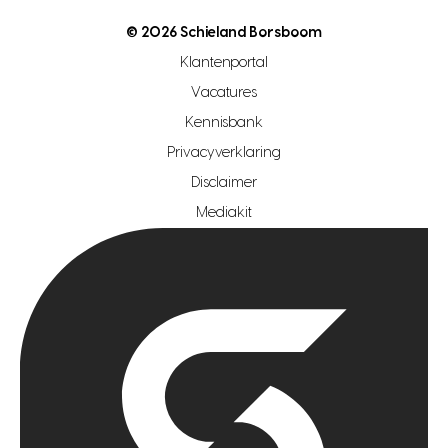
nutsvoorziening
makelaar regio den haag
© 2026 Schieland Borsboom
makelaar regio rotterdam
Klantenportal
makelaar regio zoetermeer
Vacatures
hypotheekshop regio den haag
Kennisbank
Privacyverklaring
hypotheekshop regio rotterdam
Disclaimer
hypotheekshop regio zoetermeer
Mediakit