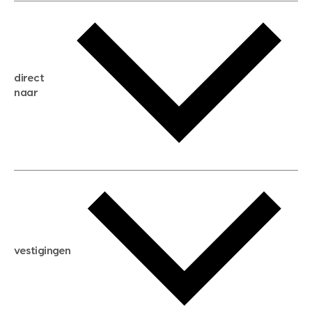
gratis waardebepaling
gratis zoekservice
huis verkopen
direct
huis kopen
naar
huis verhuren
huis huren
huis taxeren
woningwaarde berekenen
aankoopadvies
hypotheek berekenen
verkoopadvies
maximale hypotheek berekenen
hypotheekadvies
vestigingen
hypotheek bespaarcheck
nieuwbouwprojecten
gratis zoekprofiel aanmaken
bouwkundigekeuring
open taxatie dag