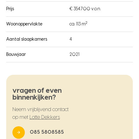
Prijs
€ 354.700 v.o.n.
2
Woonoppervlakte
ca. 113 m
Aantal slaapkamers
4
Bouwjaar
2021
vragen of even
binnenkijken?
Neem vrijblijvend contact
op met
Lotte Dekkers
085 5808585