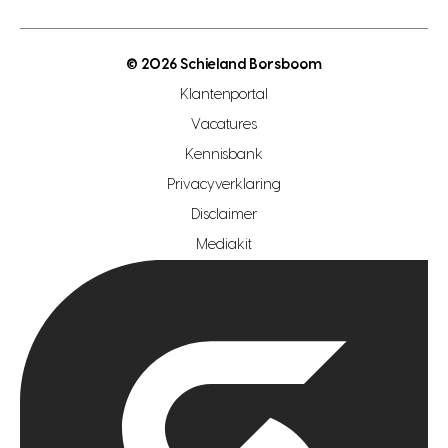
energielabel
open woningwaarde dag
nutsvoorziening
makelaar regio den haag
© 2026 Schieland Borsboom
makelaar regio rotterdam
Klantenportal
makelaar regio zoetermeer
Vacatures
hypotheekshop regio den haag
Kennisbank
Privacyverklaring
hypotheekshop regio rotterdam
Disclaimer
hypotheekshop regio zoetermeer
Mediakit