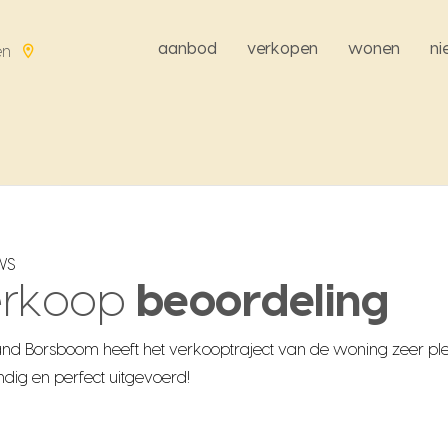
aanbod
verkopen
wonen
n
en
WS
erkoop
beoordeling
and Borsboom heeft het verkooptraject van de woning zeer plez
dig en perfect uitgevoerd!