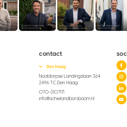
contact
soc
Den Haag
Nootdorpse Landingslaan 364
2496 TC Den Haag
070-3107171
info@schielandborsboom.nl