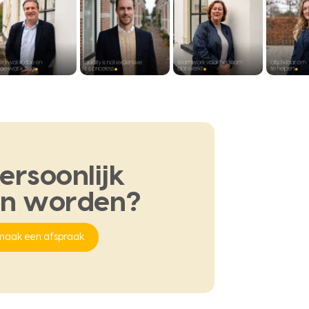
ersoonlijk
en
worden?
maak een afspraak