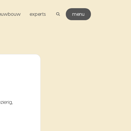
ieuwbouw
experts
menu
ierig,