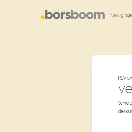
vestiging
REVIE
v
Schiel
deskun