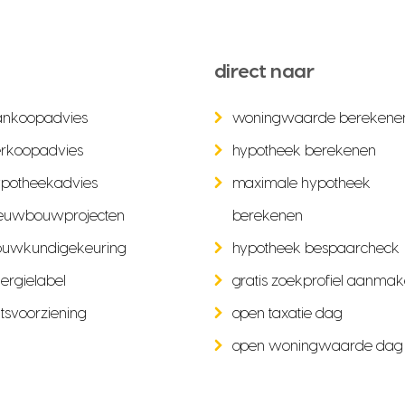
direct naar
ankoopadvies
woningwaarde berekene
rkoopadvies
hypotheek berekenen
potheekadvies
maximale hypotheek
euwbouwprojecten
berekenen
ouwkundigekeuring
hypotheek bespaarcheck
ergielabel
gratis zoekprofiel aanma
tsvoorziening
open taxatie dag
open woningwaarde dag