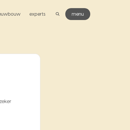
ieuwbouw
experts
menu
 zeker