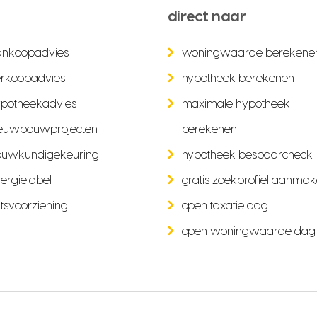
direct naar
ankoopadvies
woningwaarde berekene
rkoopadvies
hypotheek berekenen
potheekadvies
maximale hypotheek
euwbouwprojecten
berekenen
ouwkundigekeuring
hypotheek bespaarcheck
ergielabel
gratis zoekprofiel aanma
tsvoorziening
open taxatie dag
open woningwaarde dag