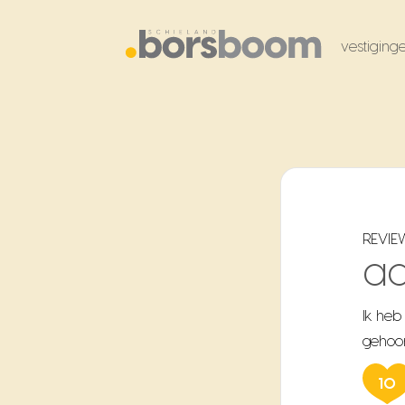
vestiging
REVIE
a
Ik heb
gehoor
10