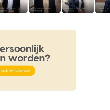
ersoonlijk
en
worden?
maak een afspraak