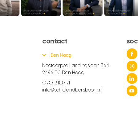
contact
soc
Den Haag
Nootdorpse Landingslaan 364
2496 TC Den Haag
070-3107171
info@schielandborsboom.nl