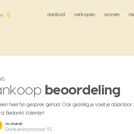
aanbod
verkopen
wonen
n
en
WS
ankoop
beoordeling
 een heel fijn gesprek gehad. Ook gezellig je voelt je daardoor
d. Bedankt Valentijn!
m. murat
Donkerslootstraat 93