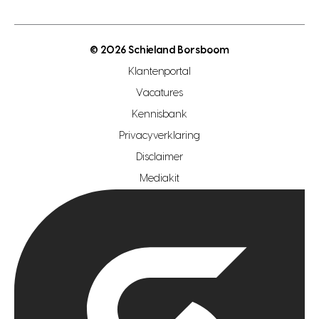
open taxatie dag
energielabel
open woningwaarde dag
nutsvoorziening
makelaar regio den haag
© 2026 Schieland Borsboom
makelaar regio rotterdam
Klantenportal
makelaar regio zoetermeer
Vacatures
hypotheekshop regio den haag
Kennisbank
Privacyverklaring
hypotheekshop regio rotterdam
Disclaimer
hypotheekshop regio zoetermeer
Mediakit