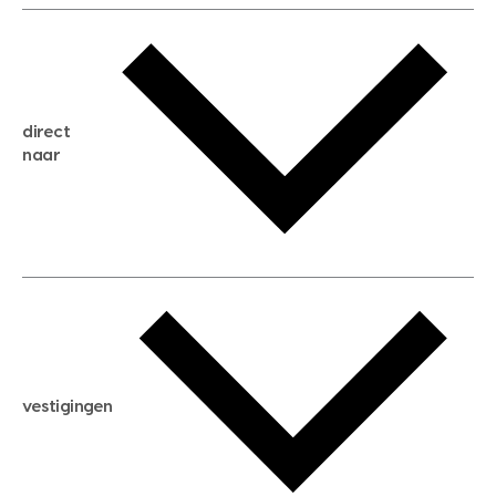
gratis waardebepaling
gratis zoekservice
huis verkopen
direct
huis kopen
naar
huis verhuren
huis huren
huis taxeren
woningwaarde berekenen
aankoopadvies
hypotheek berekenen
verkoopadvies
maximale hypotheek berekenen
hypotheekadvies
vestigingen
hypotheek bespaarcheck
nieuwbouwprojecten
gratis zoekprofiel aanmaken
bouwkundigekeuring