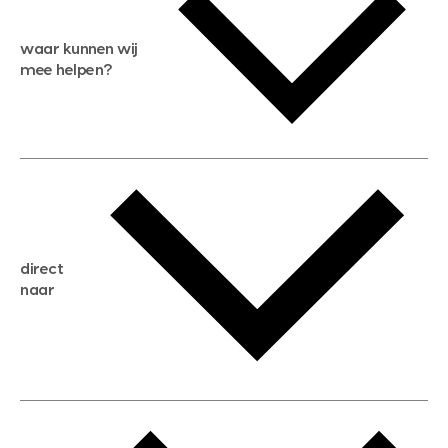
waar kunnen wij
mee helpen?
gratis waardebepaling
gratis zoekservice
huis verkopen
direct
huis kopen
naar
huis verhuren
huis huren
huis taxeren
woningwaarde berekenen
aankoopadvies