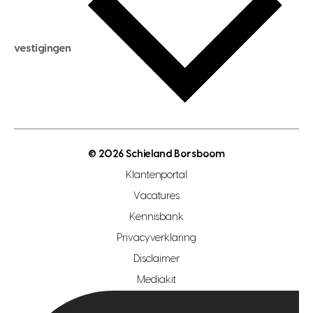
hypotheek berekenen
verkoopadvies
maximale hypotheek berekenen
hypotheekadvies
vestigingen
hypotheek bespaarcheck
nieuwbouwprojecten
gratis zoekprofiel aanmaken
bouwkundigekeuring
open taxatie dag
energielabel
open woningwaarde dag
nutsvoorziening
makelaar regio den haag
© 2026 Schieland Borsboom
makelaar regio rotterdam
Klantenportal
makelaar regio zoetermeer
Vacatures
hypotheekshop regio den haag
Kennisbank
Privacyverklaring
hypotheekshop regio rotterdam
Disclaimer
hypotheekshop regio zoetermeer
Mediakit