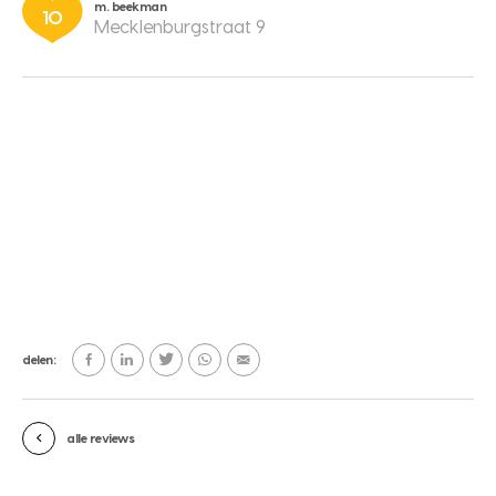
m. beekman
10
Mecklenburgstraat 9
delen:
alle reviews