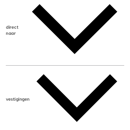
gratis waardebepaling
gratis zoekservice
huis verkopen
direct
huis kopen
naar
huis verhuren
huis huren
huis taxeren
woningwaarde berekenen
aankoopadvies
hypotheek berekenen
verkoopadvies
maximale hypotheek berekenen
hypotheekadvies
vestigingen
hypotheek bespaarcheck
nieuwbouwprojecten
gratis zoekprofiel aanmaken
bouwkundigekeuring
open taxatie dag
energielabel