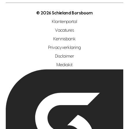
open woningwaarde dag
nutsvoorziening
makelaar regio den haag
© 2026 Schieland Borsboom
makelaar regio rotterdam
Klantenportal
makelaar regio zoetermeer
Vacatures
hypotheekshop regio den haag
Kennisbank
Privacyverklaring
hypotheekshop regio rotterdam
Disclaimer
hypotheekshop regio zoetermeer
Mediakit