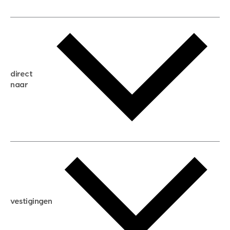
gratis waardebepaling
gratis zoekservice
huis verkopen
direct
huis kopen
naar
huis verhuren
huis huren
huis taxeren
woningwaarde berekenen
aankoopadvies
hypotheek berekenen
verkoopadvies
maximale hypotheek berekenen
hypotheekadvies
vestigingen
hypotheek bespaarcheck
nieuwbouwprojecten
gratis zoekprofiel aanmaken
bouwkundigekeuring