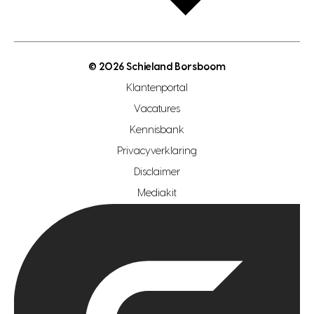
open taxatie dag
energielabel
open woningwaarde dag
nutsvoorziening
makelaar regio den haag
© 2026 Schieland Borsboom
makelaar regio rotterdam
Klantenportal
makelaar regio zoetermeer
Vacatures
hypotheekshop regio den haag
Kennisbank
Privacyverklaring
hypotheekshop regio rotterdam
Disclaimer
hypotheekshop regio zoetermeer
Mediakit