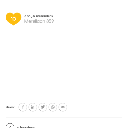
dhr. j.h. mullenders
10
Merellaan 859
delen:
alle reviews