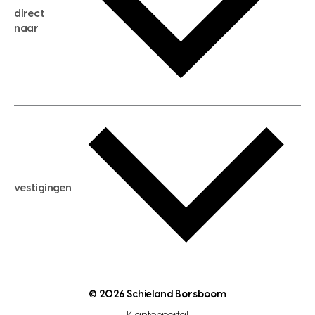
direct
huis kopen
naar
huis verhuren
huis huren
huis taxeren
woningwaarde berekenen
aankoopadvies
hypotheek berekenen
verkoopadvies
maximale hypotheek berekenen
hypotheekadvies
vestigingen
hypotheek bespaarcheck
nieuwbouwprojecten
gratis zoekprofiel aanmaken
bouwkundigekeuring
open taxatie dag
energielabel
open woningwaarde dag
nutsvoorziening
makelaar regio den haag
© 2026 Schieland Borsboom
makelaar regio rotterdam