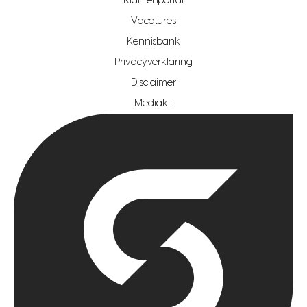
Klantenportal
makelaar regio zoetermeer
Vacatures
hypotheekshop regio den haag
Kennisbank
Privacyverklaring
hypotheekshop regio rotterdam
Disclaimer
hypotheekshop regio zoetermeer
Mediakit