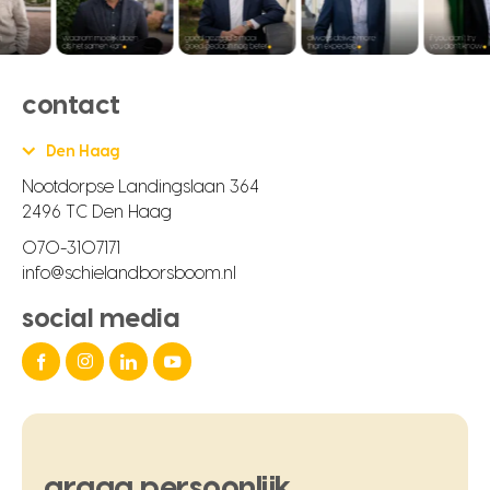
contact
Den Haag
Nootdorpse Landingslaan 364
2496 TC Den Haag
070-3107171
info@schielandborsboom.nl
social media
graag
persoonlijk