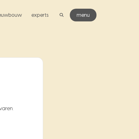
ieuwbouw
experts
menu
varen.