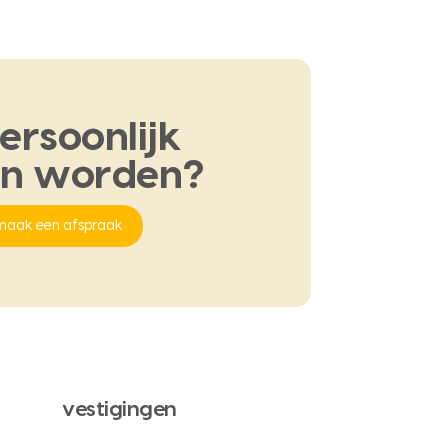
ersoonlijk
en
worden?
maak een afspraak
vestigingen