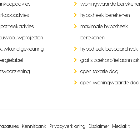
ankoopadvies
woningwaarde berekene
rkoopadvies
hypotheek berekenen
potheekadvies
maximale hypotheek
euwbouwprojecten
berekenen
ouwkundigekeuring
hypotheek bespaarcheck
ergielabel
gratis zoekprofiel aanma
tsvoorziening
open taxatie dag
open woningwaarde dag
Vacatures
Kennisbank
Privacyverklaring
Disclaimer
Mediakit