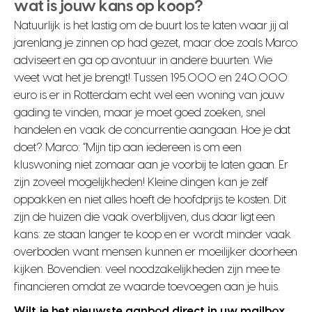
wat is jouw kans op koop?
Natuurlijk is het lastig om de buurt los te laten waar jij al
jarenlang je zinnen op had gezet, maar doe zoals Marco
adviseert en ga op avontuur in andere buurten. Wie
weet wat het je brengt! Tussen 195.000 en 240.000
euro is er in Rotterdam echt wel een woning van jouw
gading te vinden, maar je moet goed zoeken, snel
handelen en vaak de concurrentie aangaan. Hoe je dat
doet? Marco: “Mijn tip aan iedereen is om een
kluswoning niet zomaar aan je voorbij te laten gaan. Er
zijn zoveel mogelijkheden! Kleine dingen kan je zelf
oppakken en niet alles hoeft de hoofdprijs te kosten. Dit
zijn de huizen die vaak overblijven, dus daar ligt een
kans: ze staan langer te koop en er wordt minder vaak
overboden want mensen kunnen er moeilijker doorheen
kijken. Bovendien: veel noodzakelijkheden zijn mee te
financieren omdat ze waarde toevoegen aan je huis.
Wilt je het nieuwste aanbod direct in uw mailbox