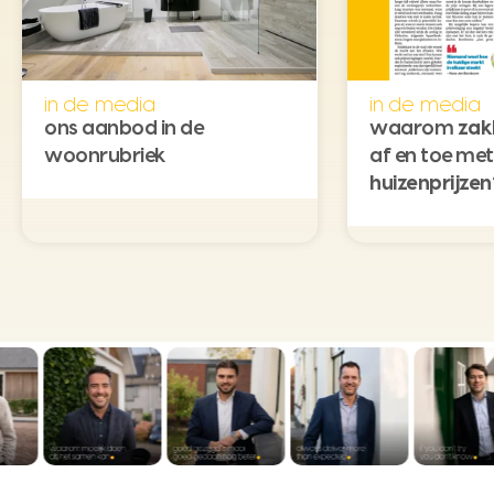
in de media
in de media
ons aanbod in de
waarom
zak
woonrubriek
af en toe met
huizenprijzen