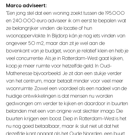
Marco adviseert:
“Een jong stel dat een woning zoekt tussen de 195.000
en 240.000 euro adviseer ik om eerst te bepalen wat
ze belangrijker vinden: de locatie of hun
woonoppervlakte. In Blijdorp kán je nog iets vinden van
ongeveer 50 m2, maar dan zit je wel aan de
bovenkant van je budget, woon je relatief klein en heb je
veel concurrentie. Als je in Rotterdam-West gaat kijken,
koop je meer ruimte voor hetzelfde geld. In Oud-
Mathenesse bijvoorbeeld. Je zit dan een stukje verder
van het centrum, maar betaalt minder voor veel meer
woonruimte. Zowel een voordeel als een nadeel van de
huidige ontwikkelingen is dat mensen nu worden
gedwongen om verder te kijken en daardoor in buurten
belanden met een van origine wat slechter imago. Die
buurten krijgen een boost. Diep in Rotterdam-West is het
nu nog goed betaalbaar, maar ik sluit niet uit dat het
dezelfde kant opgaat als het Oude Noorden, een buurt