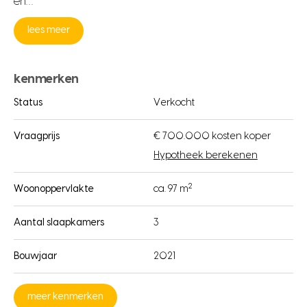
en…
lees meer
kenmerken
Status
Verkocht
Vraagprijs
€ 700.000 kosten koper
Hypotheek berekenen
2
Woonoppervlakte
ca. 97 m
Aantal slaapkamers
3
Bouwjaar
2021
meer kenmerken