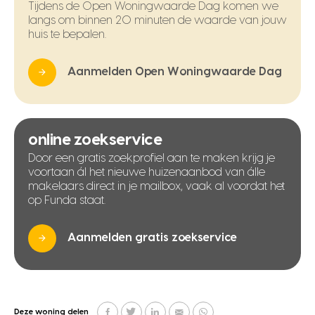
Tijdens de Open Woningwaarde Dag komen we
langs om binnen 20 minuten de waarde van jouw
huis te bepalen.
Aanmelden Open Woningwaarde Dag
online zoekservice
Door een gratis zoekprofiel aan te maken krijg je
voortaan ál het nieuwe huizenaanbod van álle
makelaars direct in je mailbox, vaak al voordat het
op Funda staat.
Aanmelden gratis zoekservice
Deze woning delen