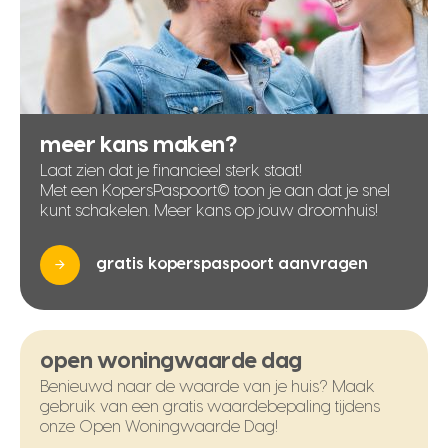
meer kans maken?
Laat zien dat je financieel sterk staat!
Met een KopersPaspoort© toon je aan dat je snel
kunt schakelen. Meer kans op jouw droomhuis!
gratis koperspaspoort aanvragen
open woningwaarde dag
Benieuwd naar de waarde van je huis? Maak
gebruik van een gratis waardebepaling tijdens
onze Open Woningwaarde Dag!