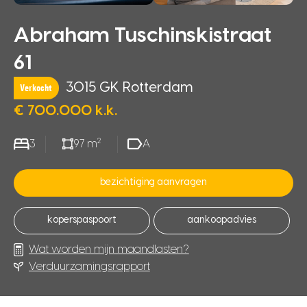
Abraham Tuschinskistraat
61
3015 GK Rotterdam
Verkocht
€ 700.000 k.k.
2
3
97 m
A
bezichtiging aanvragen
koperspaspoort
aankoopadvies
Wat worden mijn maandlasten?
Verduurzamingsrapport