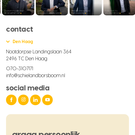
contact
Den Haag
Nootdorpse Landingslaan 364
2496 TC Den Haag
070-3107171
info@schielandborsboom.nl
social media
graag
persoonlijk