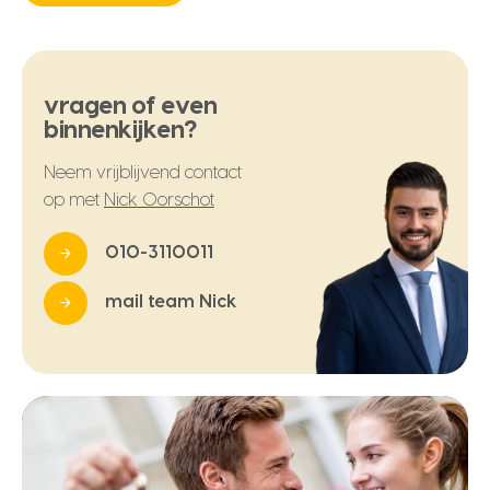
vragen of even
binnenkijken?
Neem vrijblijvend contact
op met
Nick Oorschot
010-3110011
mail team Nick