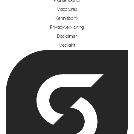
Klantenportal
makelaar regio zoetermeer
Vacatures
hypotheekshop regio den haag
Kennisbank
Privacyverklaring
hypotheekshop regio rotterdam
Disclaimer
hypotheekshop regio zoetermeer
Mediakit