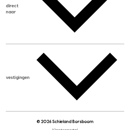
direct
huis kopen
naar
huis verhuren
huis huren
huis taxeren
woningwaarde berekenen
aankoopadvies
hypotheek berekenen
verkoopadvies
maximale hypotheek berekenen
hypotheekadvies
vestigingen
hypotheek bespaarcheck
nieuwbouwprojecten
gratis zoekprofiel aanmaken
bouwkundigekeuring
open taxatie dag
energielabel
open woningwaarde dag
nutsvoorziening
makelaar regio den haag
© 2026 Schieland Borsboom
makelaar regio rotterdam