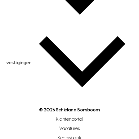
huis verhuren
huis huren
huis taxeren
woningwaarde berekenen
aankoopadvies
hypotheek berekenen
verkoopadvies
maximale hypotheek berekenen
hypotheekadvies
vestigingen
hypotheek bespaarcheck
nieuwbouwprojecten
gratis zoekprofiel aanmaken
bouwkundigekeuring
open taxatie dag
energielabel
open woningwaarde dag
nutsvoorziening
makelaar regio den haag
© 2026 Schieland Borsboom
makelaar regio rotterdam
Klantenportal
makelaar regio zoetermeer
Vacatures
hypotheekshop regio den haag
Kennisbank