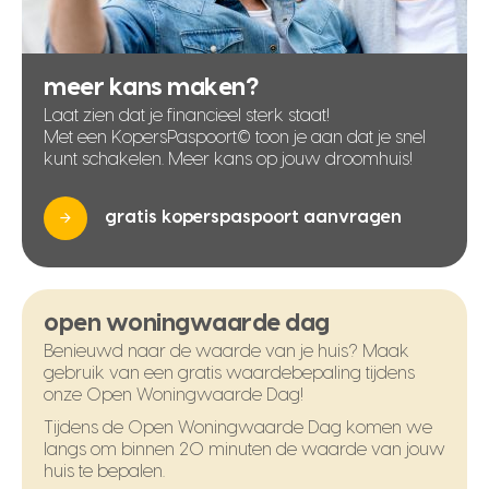
meer kans maken?
Laat zien dat je financieel sterk staat!
Met een KopersPaspoort© toon je aan dat je snel
kunt schakelen. Meer kans op jouw droomhuis!
gratis koperspaspoort aanvragen
open woningwaarde dag
Benieuwd naar de waarde van je huis? Maak
gebruik van een gratis waardebepaling tijdens
onze Open Woningwaarde Dag!
Tijdens de Open Woningwaarde Dag komen we
langs om binnen 20 minuten de waarde van jouw
huis te bepalen.