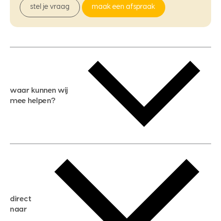
stel je vraag
maak een afspraak
waar kunnen wij
mee helpen?
gratis waardebepaling
gratis zoekservice
huis verkopen
direct
huis kopen
naar