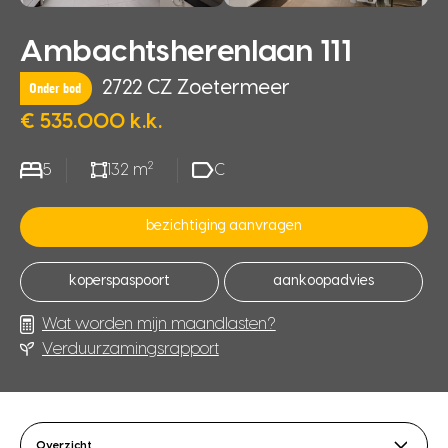
Ambachtsherenlaan 111
2722 CZ Zoetermeer
Onder bod
€ 535.000 k.k.
2
5
132 m
C
bezichtiging aanvragen
koperspaspoort
aankoopadvies
Wat worden mijn maandlasten?
Verduurzamingsrapport
Overzicht