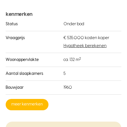
kenmerken
Status
Onder bod
Vraagprijs
€ 535.000 kosten koper
Hypotheek berekenen
2
Woonoppervlakte
ca. 132 m
Aantal slaapkamers
5
Bouwjaar
1960
meer kenmerken