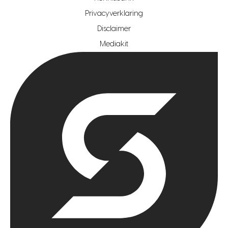
Privacyverklaring
hypotheekshop regio rotterdam
Disclaimer
hypotheekshop regio zoetermeer
Mediakit