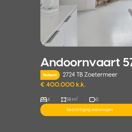
Andoornvaart 5
2724 TB Zoetermeer
Verkocht
€ 400.000 k.k.
2
4
98 m
B
bezichtiging aanvragen