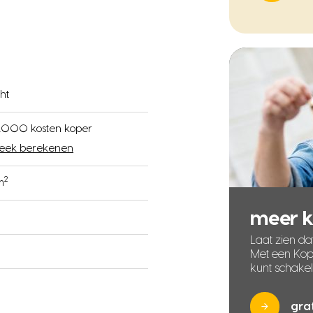
ht
000 kosten koper
eek berekenen
2
m
meer 
Laat zien dat
Met een Kope
kunt schake
gra