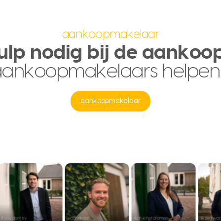
aankoopmakelaar
ulp nodig bij de aankoo
aankoopmakelaars helpen
aankoopmakelaar