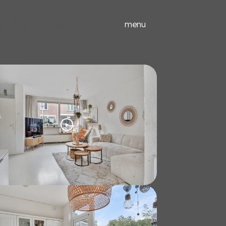
ieuwbouw
experts
menu