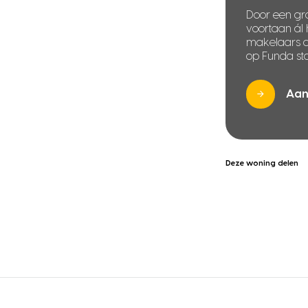
Door een gra
voortaan ál
makelaars di
op Funda sta
Aan
Deze woning delen