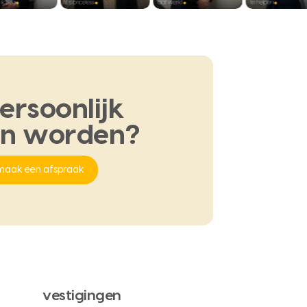
ersoonlijk
en
worden?
maak een afspraak
vestigingen