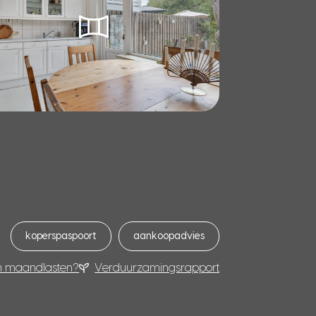
koperspaspoort
aankoopadvies
n maandlasten?
Verduurzamingsrapport