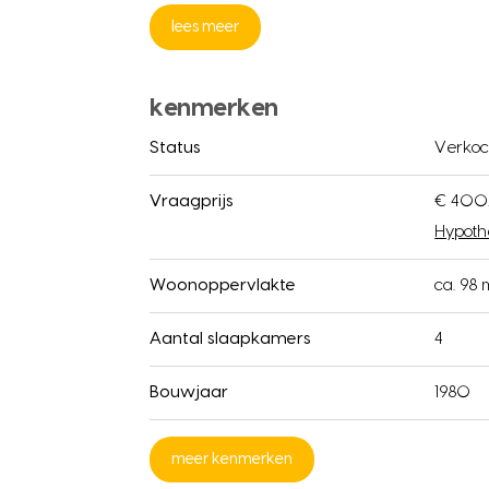
lees meer
kenmerken
Status
Verkoc
Vraagprijs
€ 400.
Hypoth
Woonoppervlakte
ca. 98 
Aantal slaapkamers
4
Bouwjaar
1980
meer kenmerken