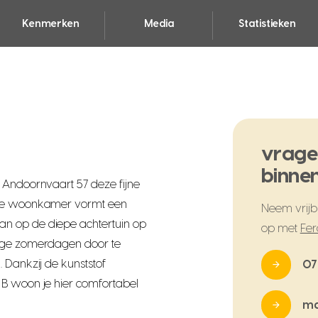
Kenmerken
Media
Statistieken
vrage
binnen
 Andoornvaart 57 deze fijne
chte woonkamer vormt een
Neem vrijbl
n op de diepe achtertuin op
op met
Fer
ange zomerdagen door te
 Dankzij de kunststof
07
 B woon je hier comfortabel
ma