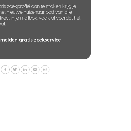
tis zoekprofiel aan te maken krijg je
 het nieuwe huizenaanbod van álle
rect in je mailbox, vaak al voordat het
at.
melden gratis zoekservice