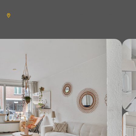
aanbod
verkopen
wonen
n
en