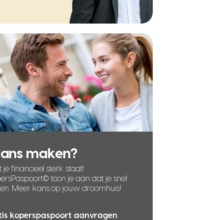
kans maken?
 je financieel sterk staat!
rsPaspoort© toon je aan dat je snel
len. Meer kans op jouw droomhuis!
tis koperspaspoort aanvragen