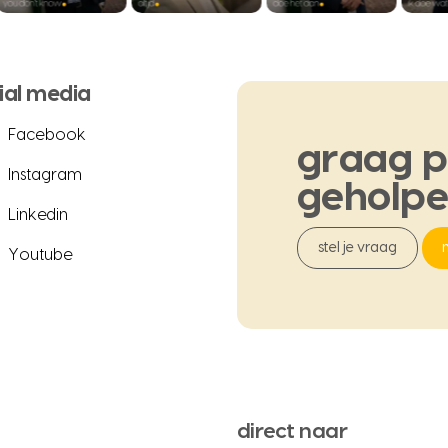
ial media
Facebook
graag
p
Instagram
geholp
Linkedin
stel je vraag
Youtube
direct naar