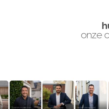
h
onze 