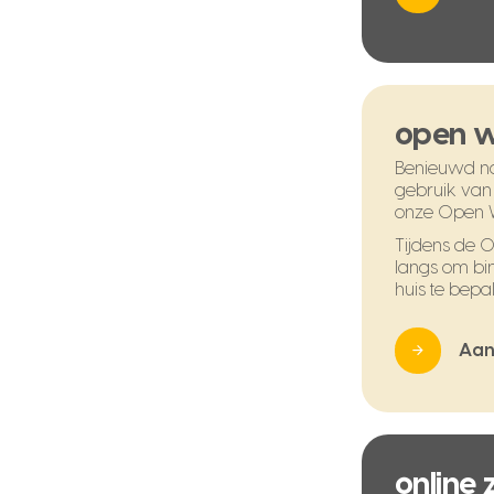
open 
Benieuwd na
gebruik van
onze Open 
Tijdens de
langs om bi
huis te bepal
Aan
online