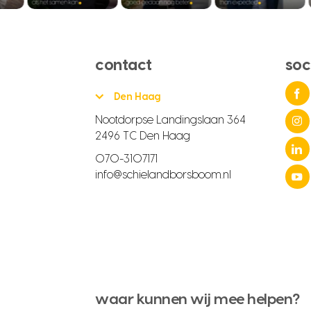
contact
soc
Den Haag
Nootdorpse Landingslaan 364
2496 TC Den Haag
070-3107171
info@schielandborsboom.nl
waar kunnen wij mee helpen?