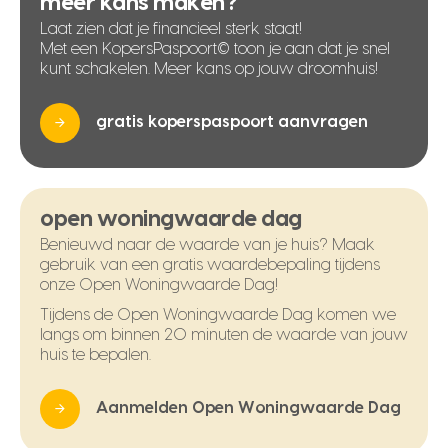
meer kans maken?
Laat zien dat je financieel sterk staat!
Met een KopersPaspoort© toon je aan dat je snel
kunt schakelen. Meer kans op jouw droomhuis!
gratis koperspaspoort aanvragen
open woningwaarde dag
Benieuwd naar de waarde van je huis? Maak
gebruik van een gratis waardebepaling tijdens
onze Open Woningwaarde Dag!
Tijdens de Open Woningwaarde Dag komen we
langs om binnen 20 minuten de waarde van jouw
huis te bepalen.
Aanmelden Open Woningwaarde Dag