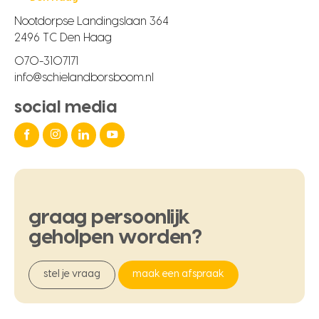
Nootdorpse Landingslaan 364
2496 TC Den Haag
070-3107171
info@schielandborsboom.nl
social media
graag
persoonlijk
geholpen
worden?
stel je vraag
maak een afspraak