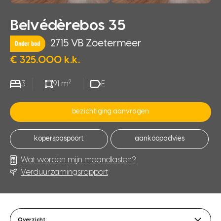
Belvédèrebos 35
2715 VB Zoetermeer
Onder bod
€ 325.000 k.k.
2
3
91 m
E
bezichtiging aanvragen
koperspaspoort
aankoopadvies
Wat worden mijn maandlasten?
Verduurzamingsrapport
Overzicht