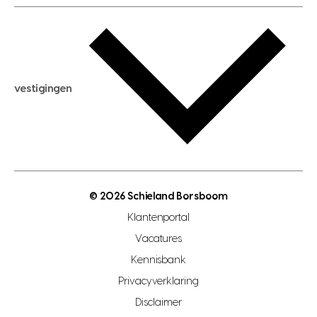
huis taxeren
woningwaarde berekenen
aankoopadvies
hypotheek berekenen
verkoopadvies
maximale hypotheek berekenen
hypotheekadvies
vestigingen
hypotheek bespaarcheck
nieuwbouwprojecten
gratis zoekprofiel aanmaken
bouwkundigekeuring
open taxatie dag
energielabel
open woningwaarde dag
nutsvoorziening
makelaar regio den haag
© 2026 Schieland Borsboom
makelaar regio rotterdam
Klantenportal
makelaar regio zoetermeer
Vacatures
hypotheekshop regio den haag
Kennisbank
Privacyverklaring
hypotheekshop regio rotterdam
Disclaimer
hypotheekshop regio zoetermeer