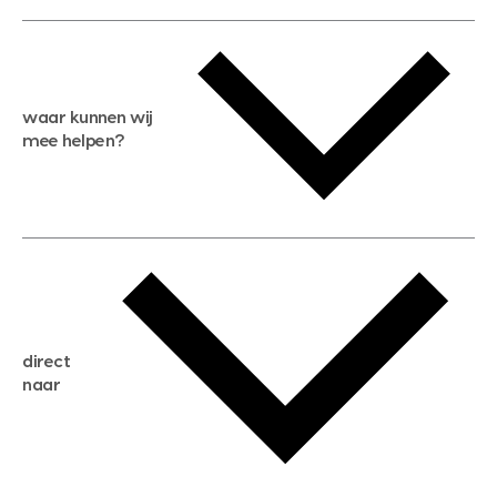
waar kunnen wij
mee helpen?
gratis waardebepaling
gratis zoekservice
huis verkopen
direct
huis kopen
naar
huis verhuren
huis huren