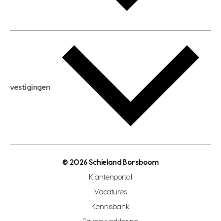
huis huren
huis taxeren
woningwaarde berekenen
aankoopadvies
hypotheek berekenen
verkoopadvies
maximale hypotheek berekenen
hypotheekadvies
vestigingen
hypotheek bespaarcheck
nieuwbouwprojecten
gratis zoekprofiel aanmaken
bouwkundigekeuring
open taxatie dag
energielabel
open woningwaarde dag
nutsvoorziening
makelaar regio den haag
© 2026 Schieland Borsboom
makelaar regio rotterdam
Klantenportal
makelaar regio zoetermeer
Vacatures
hypotheekshop regio den haag
Kennisbank