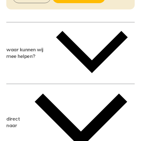
waar kunnen wij
mee helpen?
gratis waardebepaling
gratis zoekservice
huis verkopen
direct
huis kopen
naar
huis verhuren