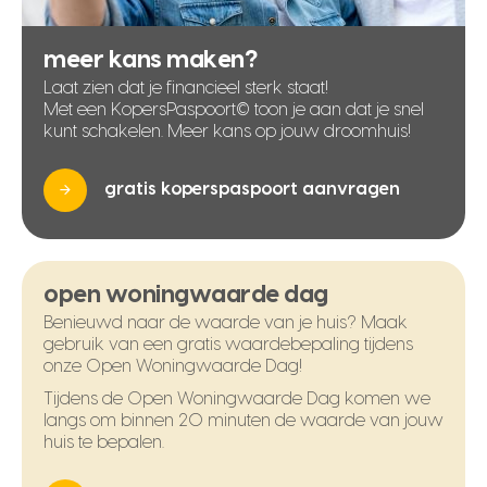
meer kans maken?
Laat zien dat je financieel sterk staat!
Met een KopersPaspoort© toon je aan dat je snel
kunt schakelen. Meer kans op jouw droomhuis!
gratis koperspaspoort aanvragen
open woningwaarde dag
Benieuwd naar de waarde van je huis? Maak
gebruik van een gratis waardebepaling tijdens
onze Open Woningwaarde Dag!
Tijdens de Open Woningwaarde Dag komen we
langs om binnen 20 minuten de waarde van jouw
huis te bepalen.