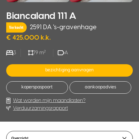
Biancaland 111 A
2591 DA 's-gravenhage
Verkocht
€ 425.000 k.k.
2
3
79 m
A
bezichtiging aanvragen
koperspaspoort
aankoopadvies
Wat worden mijn maandlasten?
Verduurzamingsrapport
Overzicht