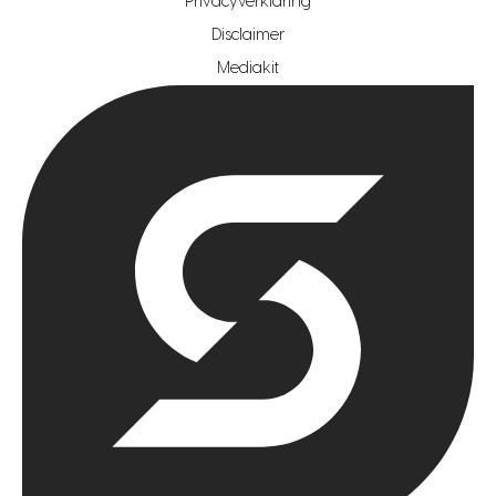
Privacyverklaring
hypotheekshop regio rotterdam
Disclaimer
hypotheekshop regio zoetermeer
Mediakit