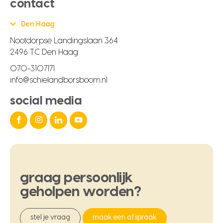
contact
Den Haag
Nootdorpse Landingslaan 364
2496 TC Den Haag
070-3107171
info@schielandborsboom.nl
social media
graag
persoonlijk
geholpen
worden?
stel je vraag
maak een afspraak