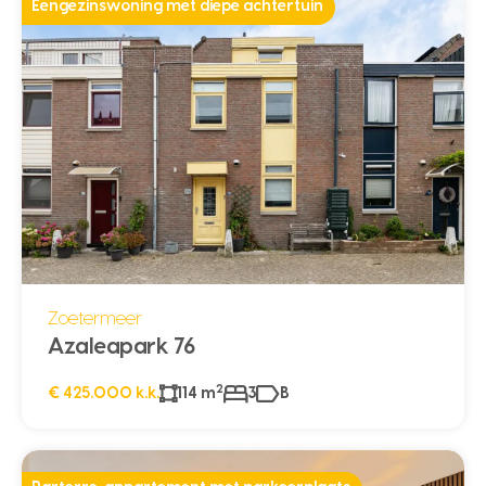
Eengezinswoning met diepe achtertuin
Zoetermeer
Azaleapark 76
2
€ 425.000 k.k.
114 m
3
B