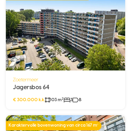
Zoetermeer
Jagersbos 64
2
€ 300.000 k.k.
103 m
3
B
Karaktervolle bovenwoning van circa 167 m²