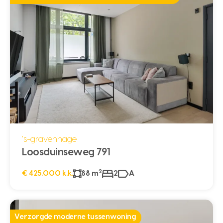
's-gravenhage
Loosduinseweg 791
2
€ 425.000 k.k.
88 m
2
A
Verzorgde moderne tussenwoning