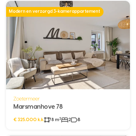
Modern en verzorgd 3-kamerappartement
Zoetermeer
Marsmanhove 78
2
€ 325.000 k.k.
78 m
2
B