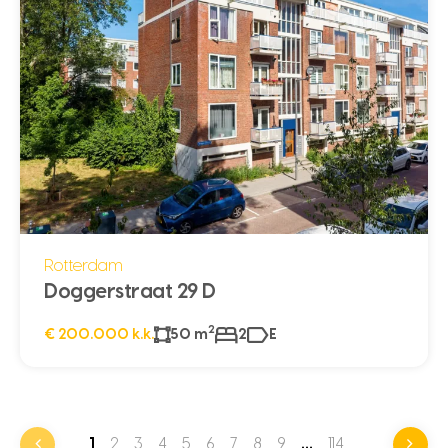
Rotterdam
Doggerstraat 29 D
2
€ 200.000 k.k.
50 m
2
E
1
2
3
4
5
6
7
8
9
…
114