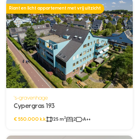
Riant en licht appartement met vrij uitzicht
's-gravenhage
Cypergras 193
2
€ 550.000 k.k.
125 m
2
A++