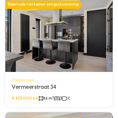
Sfeervolle vierkamer eengezinswoning
Zoetermeer
Vermeerstraat 34
2
€ 425.000 k.k.
86 m
3
C