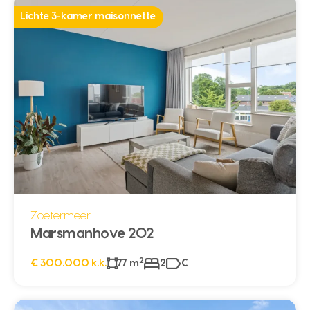
Lichte 3-kamer maisonnette
Zoetermeer
Marsmanhove 202
2
€ 300.000 k.k.
77 m
2
C