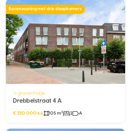
Bovenwoning met drie slaapkamers
's-gravenhage
Drebbelstraat 4 A
2
€ 350.000 k.k.
105 m
2
A