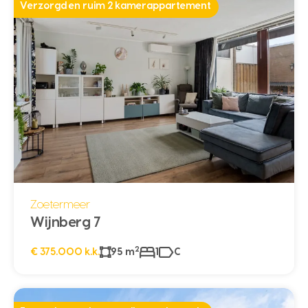
Verzorgd en ruim 2 kamerappartement
Zoetermeer
Wijnberg 7
2
€ 375.000 k.k.
95 m
1
C