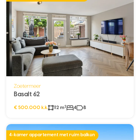
Zoetermeer
Basalt 62
2
€ 500.000 k.k.
112 m
4
B
4-kamer appartement met ruim balkon