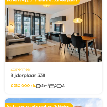
Parterre-appartement met parkeerplaats
Zoetermeer
Bijdorplaan 338
2
€ 350.000 k.k.
63 m
2
A
Verborgen parel in centrum Schiedam