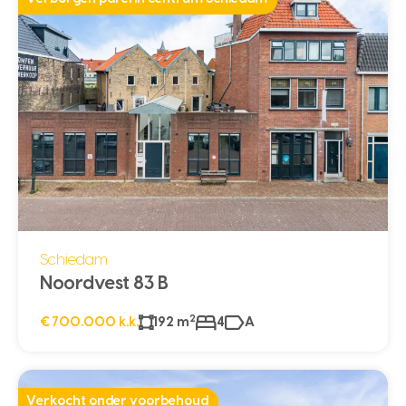
Schiedam
Noordvest 83 B
2
€ 700.000 k.k.
192 m
4
A
Verkocht onder voorbehoud