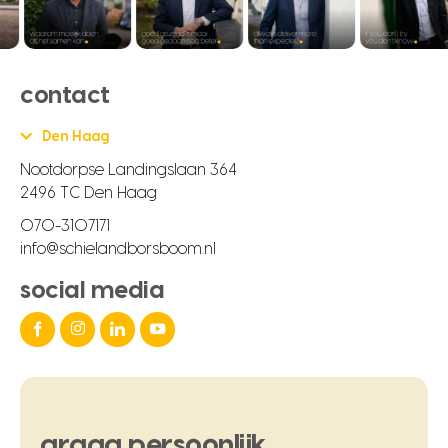
contact
Den Haag
Nootdorpse Landingslaan 364
2496 TC Den Haag
070-3107171
info@schielandborsboom.nl
social media
graag
persoonlijk