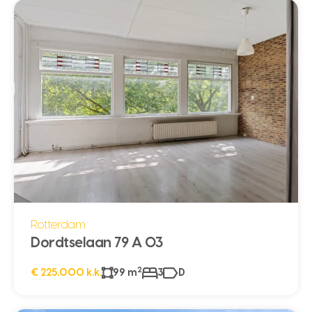
Rotterdam
Dordtselaan 79 A 03
2
€ 225.000 k.k.
99 m
3
D