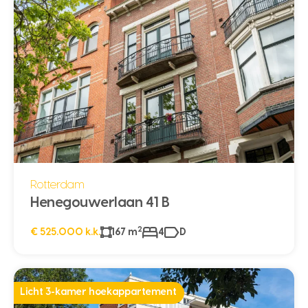
Rotterdam
Henegouwerlaan 41 B
2
€ 525.000 k.k.
167 m
4
D
Licht 3-kamer hoekappartement