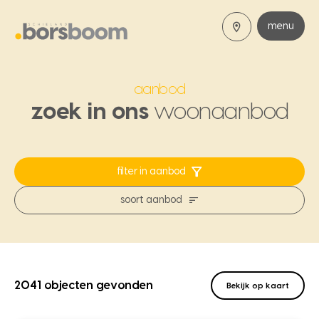
menu
aanbod
zoek in ons
woonaanbod
filter in aanbod
soort aanbod
2041 objecten gevonden
Bekijk op kaart