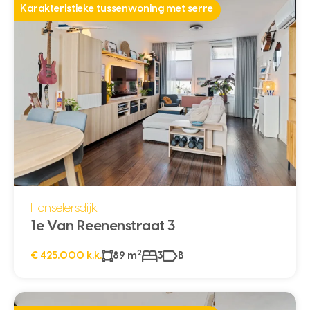
Karakteristieke tussenwoning met serre
Honselersdijk
1e Van Reenenstraat 3
2
€ 425.000 k.k.
89 m
3
B