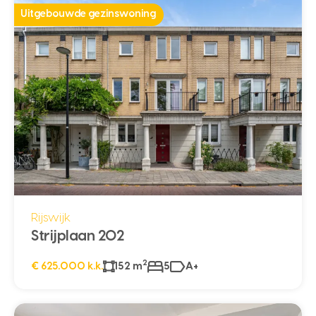
Uitgebouwde gezinswoning
Rijswijk
Strijplaan 202
2
€ 625.000 k.k.
152 m
5
A+