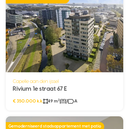
Capelle aan den ijssel
Rivium 1e straat 67 E
2
€ 350.000 k.k.
49 m
1
A
Gemoderniseerd stadsappartement met patio