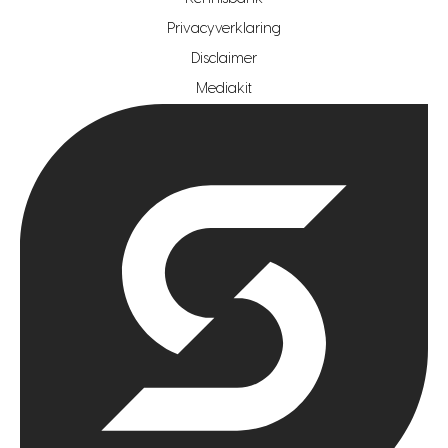
Privacyverklaring
hypotheekshop regio rotterdam
Disclaimer
hypotheekshop regio zoetermeer
Mediakit