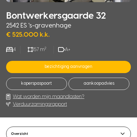
Bontwerkersgaarde 32
2542 ES 's-gravenhage
€ 525.000 k.k.
2
4
157 m
A+
bezichtiging aanvragen
koperspaspoort
aankoopadvies
Wat worden mijn maandlasten?
Verduurzamingsrapport
Overzicht