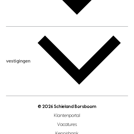
huis verhuren
huis huren
huis taxeren
woningwaarde berekenen
aankoopadvies
hypotheek berekenen
verkoopadvies
maximale hypotheek berekenen
hypotheekadvies
vestigingen
hypotheek bespaarcheck
nieuwbouwprojecten
gratis zoekprofiel aanmaken
bouwkundigekeuring
open taxatie dag
energielabel
open woningwaarde dag
nutsvoorziening
makelaar regio den haag
© 2026 Schieland Borsboom
makelaar regio rotterdam
Klantenportal
makelaar regio zoetermeer
Vacatures
hypotheekshop regio den haag
Kennisbank