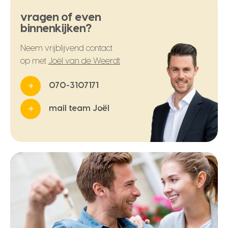
vragen of even
binnenkijken?
Neem vrijblijvend contact
op met
Joël van de Weerdt
070-3107171
mail team Joël