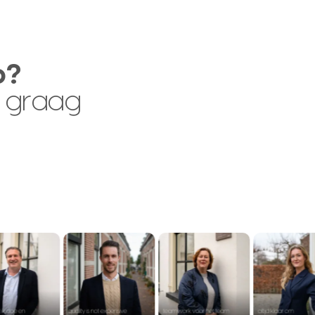
p?
 graag