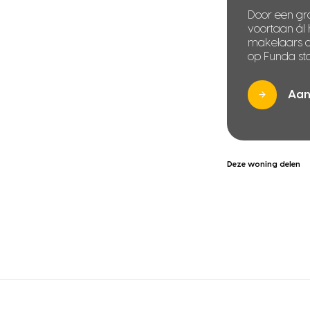
Door een gra
voortaan ál
makelaars di
op Funda sta
Aan
Deze woning delen