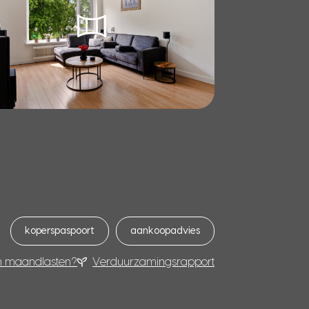
koperspaspoort
aankoopadvies
n maandlasten?
Verduurzamingsrapport