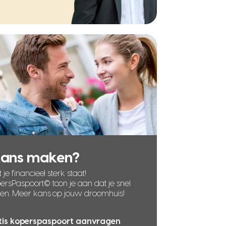
kans maken?
 je financieel sterk staat!
rsPaspoort© toon je aan dat je snel
len. Meer kans op jouw droomhuis!
tis koperspaspoort aanvragen