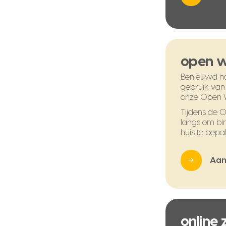
open 
Benieuwd na
gebruik van
onze Open 
Tijdens de
langs om bi
huis te bepal
Aan
online