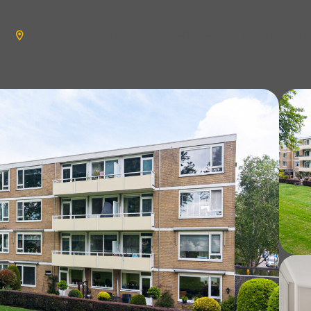
aanbod
verkopen
wonen
n
en