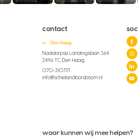
contact
soc
Den Haag
Nootdorpse Landingslaan 364
2496 TC Den Haag
070-3107171
info@schielandborsboom.nl
waar kunnen wij mee helpen?