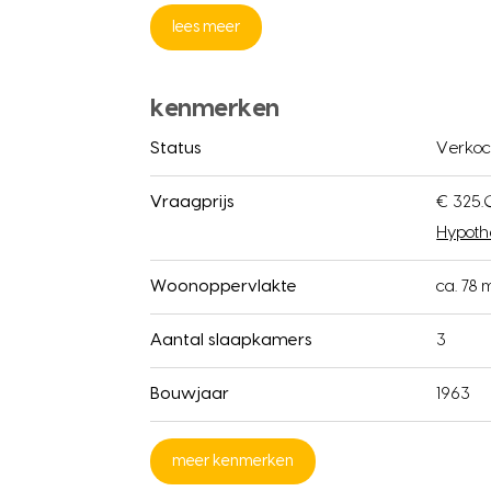
lees meer
kenmerken
Status
Verkoc
Vraagprijs
€ 325.
Hypoth
Woonoppervlakte
ca. 78 
Aantal slaapkamers
3
Bouwjaar
1963
meer kenmerken