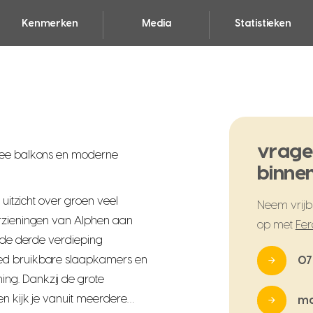
Kenmerken
Media
Statistieken
vrage
twee balkons en moderne
binnen
 uitzicht over groen veel
Neem vrijbl
orzieningen van Alphen aan
op met
Fer
p de derde verdieping
oed bruikbare slaapkamers en
07
ng. Dankzij de grote
en kijk je vanuit meerdere…
ma