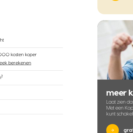
ht
000 kosten koper
eek berekenen
2
m
meer 
Laat zien dat
Met een Kope
kunt schake
gra