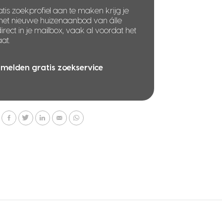
tis zoekprofiel aan te maken krijg je
 het nieuwe huizenaanbod van álle
rect in je mailbox, vaak al voordat het
at.
melden gratis zoekservice