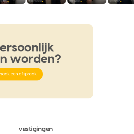
ersoonlijk
en
worden?
maak een afspraak
vestigingen