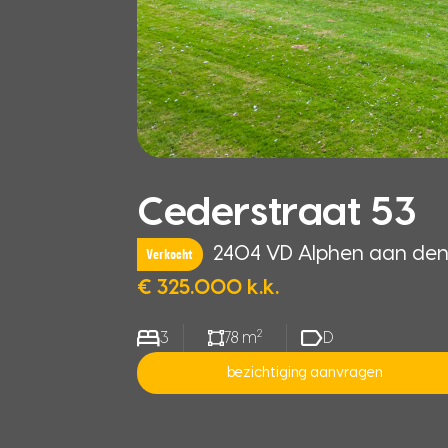
Cederstraat 53
2404 VD Alphen aan den 
Verkocht
€ 325.000 k.k.
2
3
78 m
D
bezichtiging aanvragen