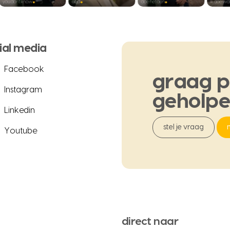
ial media
Facebook
graag
p
Instagram
geholp
Linkedin
stel je vraag
Youtube
direct naar