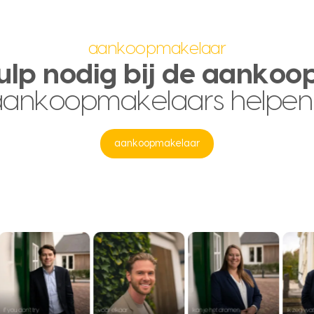
aankoopmakelaar
ulp nodig bij de aankoo
aankoopmakelaars helpen
aankoopmakelaar