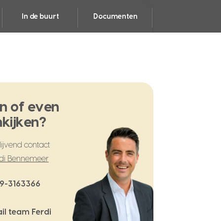
In de buurt
Documenten
n of even
kijken?
ijvend contact
di Bennemeer
9-3163366
il team Ferdi